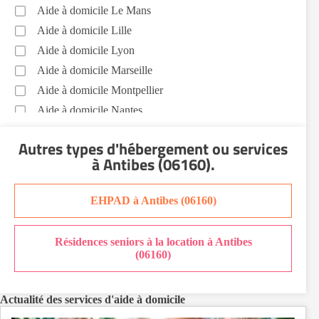
Aide à domicile Le Mans
Voir toutes les aides à domicile à Antibes (06160)
Aide à domicile Lille
Aide à domicile Lyon
Aide à domicile Marseille
Aide à domicile Montpellier
Aide à domicile Nantes
Aide à domicile Nice
Autres types d'hébergement ou services
Aide à domicile Nîmes
à Antibes (06160)
.
Aide à domicile Orléans
Aide à domicile Paris
EHPAD à Antibes (06160)
Aide à domicile Perpignan
Aide à domicile Rennes
Résidences seniors à la location à Antibes
Aide à domicile Saint-Etienne
(06160)
Aide à domicile Toulouse
Recherche par ville
Actualité des services d'aide à domicile