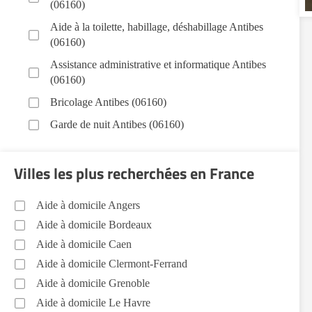
(06160)
Aide à la toilette, habillage, déshabillage Antibes
(06160)
Assistance administrative et informatique Antibes
(06160)
Bricolage Antibes (06160)
Garde de nuit Antibes (06160)
Jardinage Antibes (06160)
Villes les plus recherchées en France
Aide aux courses Antibes (06160)
Entretien du cadre de vie, ménage, repassage,
Aide à domicile Angers
gestion du linge Antibes (06160)
Aide à domicile Bordeaux
Portage de repas Antibes (06160)
Aide à domicile Caen
Sorties (promenades, rendez-vous médicaux...)
Aide à domicile Clermont-Ferrand
Antibes (06160)
Aide à domicile Grenoble
Promenade animaux de compagnie Antibes (06160)
Aide à domicile Le Havre
Soins esthétiques Antibes (06160)