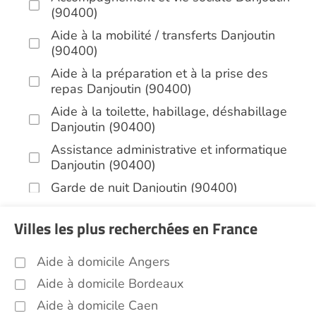
(90400)
Aide à la mobilité / transferts Danjoutin
(90400)
Aide à la préparation et à la prise des
repas Danjoutin (90400)
Aide à la toilette, habillage, déshabillage
Danjoutin (90400)
Assistance administrative et informatique
Danjoutin (90400)
Garde de nuit Danjoutin (90400)
Aide aux courses Danjoutin (90400)
Villes les plus recherchées en France
Entretien du cadre de vie, ménage,
repassage, gestion du linge Danjoutin
Aide à domicile Angers
(90400)
Aide à domicile Bordeaux
Sorties (promenades, rendez-vous
médicaux...) Danjoutin (90400)
Aide à domicile Caen