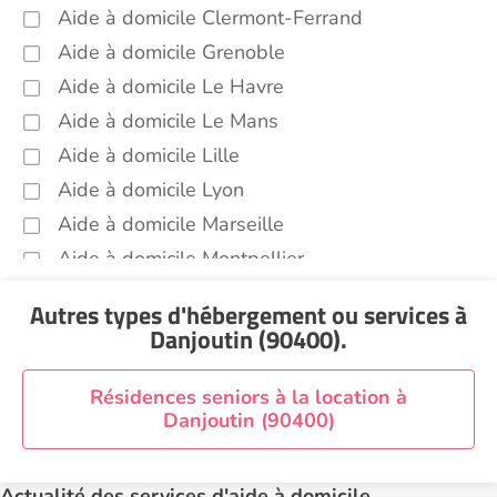
Aide à domicile Clermont-Ferrand
Aide à domicile Grenoble
Aide à domicile Le Havre
Aide à domicile Le Mans
Aide à domicile Lille
Aide à domicile Lyon
Aide à domicile Marseille
Aide à domicile Montpellier
Aide à domicile Nantes
Autres types d'hébergement ou services
à
Aide à domicile Nice
Danjoutin (90400)
.
Aide à domicile Nîmes
Aide à domicile Orléans
Résidences seniors à la location à
Danjoutin (90400)
Aide à domicile Paris
Aide à domicile Perpignan
Actualité des services d'aide à domicile