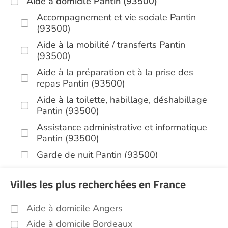
Aide à domicile Pantin (93500)
Accompagnement et vie sociale Pantin
(93500)
Aide à la mobilité / transferts Pantin
(93500)
Aide à la préparation et à la prise des
repas Pantin (93500)
Aide à la toilette, habillage, déshabillage
Pantin (93500)
Assistance administrative et informatique
Pantin (93500)
Garde de nuit Pantin (93500)
Aide aux courses Pantin (93500)
Villes les plus recherchées en France
Entretien du cadre de vie, ménage,
repassage, gestion du linge Pantin (93500)
Aide à domicile Angers
Sorties (promenades, rendez-vous
Aide à domicile Bordeaux
médicaux...) Pantin (93500)