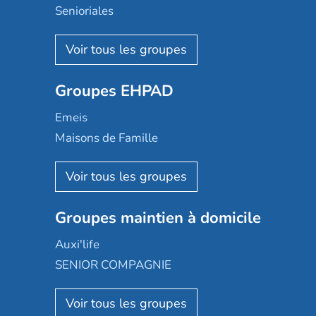
Senioriales
Nohée
Les Résidentiels
Ovelia
Groupes EHPAD
Mobicap
Domusvi
Emeis
Happy Senior
Maisons de Famille
Espace et vie
Korian
Aquarelia
Emera
Nexity edenea
Colisée
Les jardins d'Arcadie
Groupes maintien à domicile
Groupe SOS
Occitalia
Le Noble Âge
Auxi'life
Appartseniors
Almage
SENIOR COMPAGNIE
Villa beausoleil
Pavonis santé
AGE D'OR Services
Reseda
Résidalya