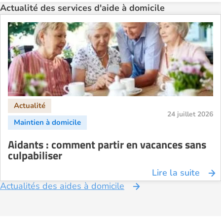
Aide à domicile Perpignan
Actualité des services d'aide à domicile
Aide à domicile Rennes
Aide à domicile Saint-Etienne
Aide à domicile Toulouse
Recherche par ville
24 juillet 2026
Aidants : comment partir en vacances sans
culpabiliser
Lire la suite
Actualités des aides à domicile