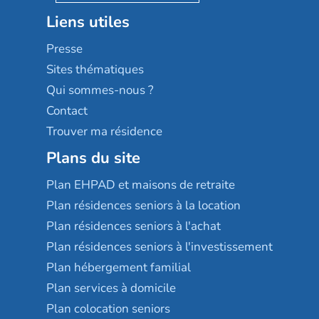
Stella management
Groupe aplus
Liens utiles
Les villages d'or
Sérénys
Presse
Résidences services Villa Médicis
Sites thématiques
Qui sommes-nous ?
Contact
Trouver ma résidence
Plans du site
Plan EHPAD et maisons de retraite
Plan résidences seniors à la location
Plan résidences seniors à l'achat
Plan résidences seniors à l'investissement
Plan hébergement familial
Plan services à domicile
Plan colocation seniors