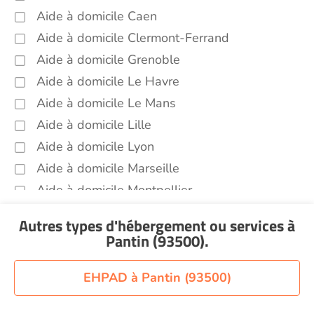
Aide à domicile Caen
Autres aides à domicile Pantin (93500)
Aide à domicile Clermont-Ferrand
Voir toutes les aides à domicile à Pantin (93500)
Aide à domicile Grenoble
Aide à domicile Le Havre
Aide à domicile Le Mans
Aide à domicile Lille
Aide à domicile Lyon
Aide à domicile Marseille
Aide à domicile Montpellier
Aide à domicile Nantes
Autres types d'hébergement ou services
à
Aide à domicile Nice
Pantin (93500)
.
Aide à domicile Nîmes
Aide à domicile Orléans
EHPAD à Pantin (93500)
Aide à domicile Paris