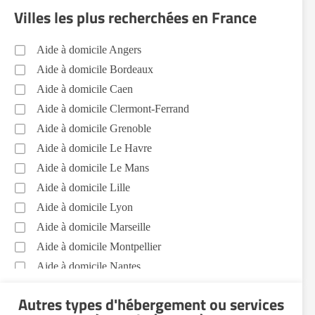
du linge Pantin (93500)
Villes les plus recherchées en France
Sorties (promenades, rendez-vous médicaux...)
Pantin (93500)
Aide à domicile Angers
Autres aides à domicile Pantin (93500)
Aide à domicile Bordeaux
Voir toutes les aides à domicile à Pantin (93500)
Aide à domicile Caen
Aide à domicile Clermont-Ferrand
Aide à domicile Grenoble
Aide à domicile Le Havre
Aide à domicile Le Mans
Aide à domicile Lille
Aide à domicile Lyon
Aide à domicile Marseille
Aide à domicile Montpellier
Aide à domicile Nantes
Aide à domicile Nice
Autres types d'hébergement ou services
Aide à domicile Nîmes