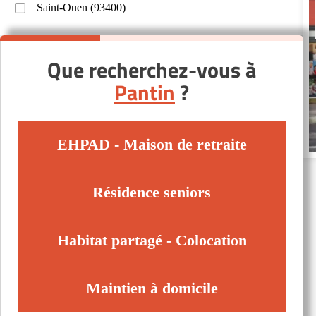
Saint-Ouen (93400)
Que recherchez-vous à
Pantin
?
EHPAD - Maison de retraite
Résidence seniors
Habitat partagé - Colocation
Maintien à domicile