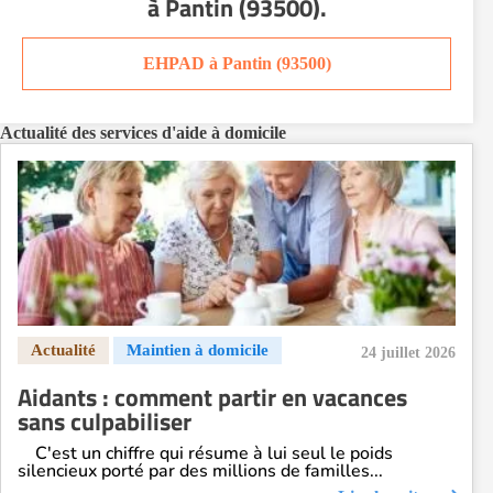
à Pantin (93500)
.
Aide à domicile Orléans
Aide à domicile Paris
EHPAD à Pantin (93500)
Aide à domicile Perpignan
Aide à domicile Rennes
Actualité des services d'aide à domicile
Aide à domicile Saint-Etienne
Aide à domicile Toulouse
Recherche par ville
24 juillet 2026
Aidants : comment partir en vacances
sans culpabiliser
C'est un chiffre qui résume à lui seul le poids
silencieux porté par des millions de familles...