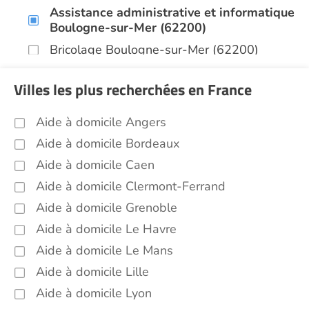
Assistance administrative et informatique
Boulogne-sur-Mer (62200)
Bricolage Boulogne-sur-Mer (62200)
Garde de nuit Boulogne-sur-Mer (62200)
Villes les plus recherchées en France
Jardinage Boulogne-sur-Mer (62200)
Aide aux courses Boulogne-sur-Mer
Aide à domicile Angers
(62200)
Aide à domicile Bordeaux
Entretien du cadre de vie, ménage,
Aide à domicile Caen
repassage, gestion du linge Boulogne-sur-
Mer (62200)
Aide à domicile Clermont-Ferrand
Sorties (promenades, rendez-vous
Aide à domicile Grenoble
médicaux...) Boulogne-sur-Mer (62200)
Aide à domicile Le Havre
Voir toutes les aides à domicile à Boulogne-sur-
Aide à domicile Le Mans
Mer (62200)
Aide à domicile Lille
Aide à domicile Lyon