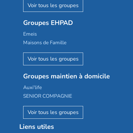
Les Résidentiels
Ovelia
Groupes EHPAD
Mobicap
Domusvi
Emeis
Happy Senior
Maisons de Famille
Espace et vie
Korian
Aquarelia
Emera
Nexity edenea
Colisée
Les jardins d'Arcadie
Groupes maintien à domicile
Groupe SOS
Occitalia
Le Noble Âge
Auxi'life
Appartseniors
Almage
SENIOR COMPAGNIE
Villa beausoleil
Pavonis santé
AGE D'OR Services
Reseda
Résidalya
Stella management
Groupe aplus
Liens utiles
Les villages d'or