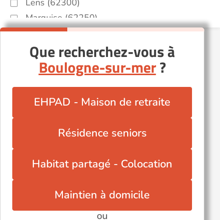
Lens (62300)
Marquise (62250)
Outreau (62230)
Que recherchez-vous à
Saint-Martin-Boulogne (62280)
Boulogne-sur-mer
?
Saint-Omer (62500)
EHPAD - Maison de retraite
Résidence seniors
Habitat partagé - Colocation
Maintien à domicile
ou