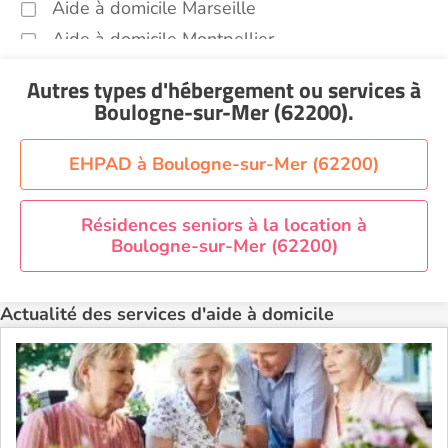
Aide à domicile Marseille
Aide à domicile Montpellier
Aide à domicile Nantes
Autres types d'hébergement ou services
à
Aide à domicile Nice
Boulogne-sur-Mer (62200)
.
Aide à domicile Nîmes
Aide à domicile Orléans
EHPAD à Boulogne-sur-Mer (62200)
Aide à domicile Paris
Aide à domicile Perpignan
Résidences seniors à la location à
Boulogne-sur-Mer (62200)
Aide à domicile Rennes
Aide à domicile Saint-Etienne
Actualité des services d'aide à domicile
Aide à domicile Toulouse
Recherche par ville