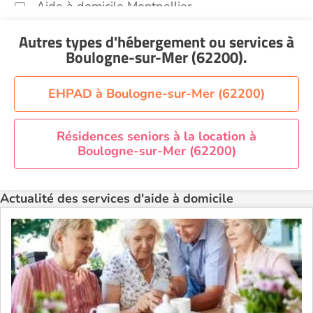
Aide à domicile Montpellier
Aide à domicile Nantes
Autres types d'hébergement ou services
à
Aide à domicile Nice
Boulogne-sur-Mer (62200)
.
Aide à domicile Nîmes
Aide à domicile Orléans
EHPAD à Boulogne-sur-Mer (62200)
Aide à domicile Paris
Aide à domicile Perpignan
Résidences seniors à la location à
Boulogne-sur-Mer (62200)
Aide à domicile Rennes
Aide à domicile Saint-Etienne
Actualité des services d'aide à domicile
Aide à domicile Toulouse
Recherche par ville