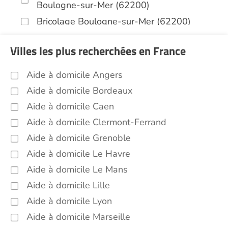
Boulogne-sur-Mer (62200)
Bricolage Boulogne-sur-Mer (62200)
Garde de nuit Boulogne-sur-Mer (62200)
Villes les plus recherchées en France
Jardinage Boulogne-sur-Mer (62200)
Aide aux courses Boulogne-sur-Mer
Aide à domicile Angers
(62200)
Aide à domicile Bordeaux
Entretien du cadre de vie, ménage,
Aide à domicile Caen
repassage, gestion du linge Boulogne-sur-
Mer (62200)
Aide à domicile Clermont-Ferrand
Sorties (promenades, rendez-vous
Aide à domicile Grenoble
médicaux...) Boulogne-sur-Mer (62200)
Aide à domicile Le Havre
Voir toutes les aides à domicile à Boulogne-sur-
Aide à domicile Le Mans
Mer (62200)
Aide à domicile Lille
Aide à domicile Lyon
Aide à domicile Marseille