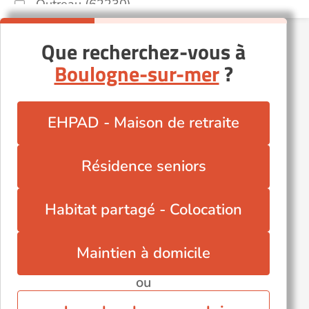
Outreau (62230)
Saint-Martin-Boulogne (62280)
Que recherchez-vous à
Saint-Omer (62500)
Boulogne-sur-mer
?
Souchez (62153)
EHPAD - Maison de retraite
Résidence seniors
Habitat partagé - Colocation
Maintien à domicile
ou