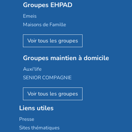
Groupes EHPAD
Mobicap
Domusvi
Emeis
Happy Senior
Maisons de Famille
Espace et vie
Korian
Aquarelia
Emera
Nexity edenea
Colisée
Les jardins d'Arcadie
Groupes maintien à domicile
Groupe SOS
Occitalia
Le Noble Âge
Auxi'life
Appartseniors
Almage
SENIOR COMPAGNIE
Villa beausoleil
Pavonis santé
AGE D'OR Services
Reseda
Résidalya
Stella management
Groupe aplus
Liens utiles
Les villages d'or
Sérénys
Presse
Résidences services Villa Médicis
Sites thématiques