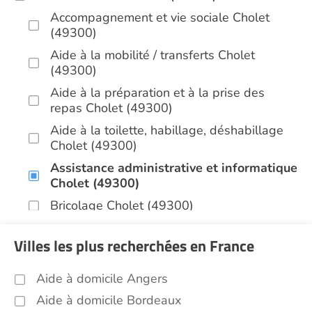
Accompagnement et vie sociale Cholet
(49300)
Aide à la mobilité / transferts Cholet
(49300)
Aide à la préparation et à la prise des
repas Cholet (49300)
Aide à la toilette, habillage, déshabillage
Cholet (49300)
Assistance administrative et informatique
Cholet (49300)
Bricolage Cholet (49300)
Garde de nuit Cholet (49300)
Villes les plus recherchées en France
Jardinage Cholet (49300)
Aide aux courses Cholet (49300)
Aide à domicile Angers
Entretien du cadre de vie, ménage,
Aide à domicile Bordeaux
repassage, gestion du linge Cholet (49300)