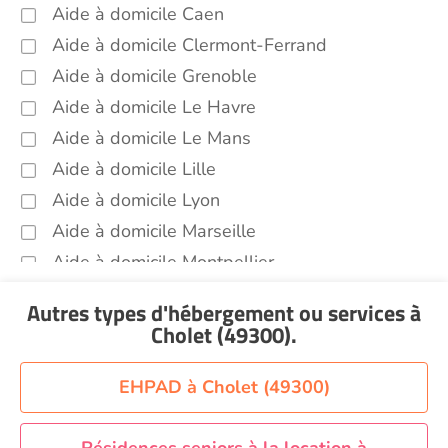
Aide à domicile Caen
Portage de repas Cholet (49300)
Aide à domicile Clermont-Ferrand
Sorties (promenades, rendez-vous
Aide à domicile Grenoble
médicaux...) Cholet (49300)
Aide à domicile Le Havre
Promenade animaux de compagnie Cholet
(49300)
Aide à domicile Le Mans
Voir toutes les aides à domicile à Cholet (49300)
Aide à domicile Lille
Aide à domicile Lyon
Aide à domicile Marseille
Aide à domicile Montpellier
Aide à domicile Nantes
Autres types d'hébergement ou services
à
Aide à domicile Nice
Cholet (49300)
.
Aide à domicile Nîmes
Aide à domicile Orléans
EHPAD à Cholet (49300)
Aide à domicile Paris