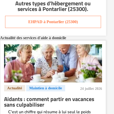
Autres types d'hébergement ou
Aide à domicile Nîmes
services
à Pontarlier (25300)
.
Aide à domicile Orléans
Aide à domicile Paris
EHPAD à Pontarlier (25300)
Aide à domicile Perpignan
Aide à domicile Rennes
Actualité des services d'aide à domicile
Aide à domicile Saint-Etienne
Aide à domicile Toulouse
Recherche par ville
24 juillet 2026
Aidants : comment partir en vacances
sans culpabiliser
C'est un chiffre qui résume à lui seul le poids