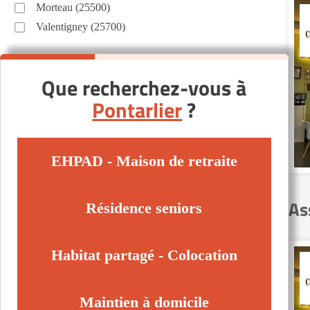
Morteau (25500)
Valentigney (25700)
Que recherchez-vous à
Pontarlier
?
EHPAD - Maison de retraite
As
Résidence seniors
Habitat partagé - Colocation
Maintien à domicile