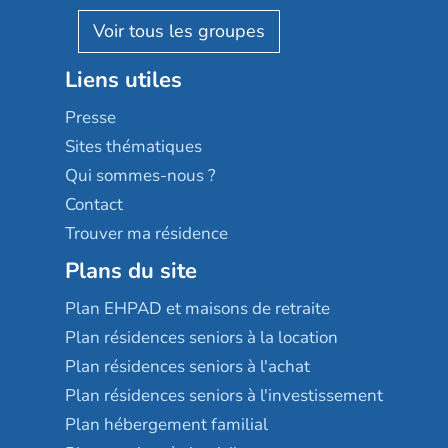
AGE D'OR Services
Reseda
Résidalya
Stella management
Groupe aplus
Liens utiles
Les villages d'or
Sérénys
Presse
Résidences services Villa Médicis
Sites thématiques
Qui sommes-nous ?
Contact
Trouver ma résidence
Plans du site
Plan EHPAD et maisons de retraite
Plan résidences seniors à la location
Plan résidences seniors à l'achat
Plan résidences seniors à l'investissement
Plan hébergement familial