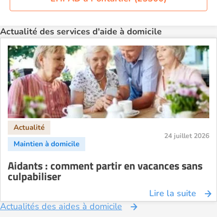
Aide à domicile Paris
Aide à domicile Perpignan
Actualité des services d'aide à domicile
Aide à domicile Rennes
Aide à domicile Saint-Etienne
Aide à domicile Toulouse
Recherche par ville
24 juillet 2026
Aidants : comment partir en vacances sans
culpabiliser
Lire la suite
Actualités des aides à domicile