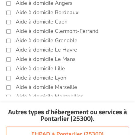
Aide à domicile Angers
(25300)
Aide à domicile Bordeaux
Sorties (promenades, rendez-vous
médicaux...) Pontarlier (25300)
Aide à domicile Caen
Aide à domicile Clermont-Ferrand
Aide à domicile Grenoble
Aide à domicile Le Havre
Aide à domicile Le Mans
Aide à domicile Lille
Aide à domicile Lyon
Aide à domicile Marseille
Aide à domicile Montpellier
Aide à domicile Nantes
Autres types d'hébergement ou services
à
Aide à domicile Nice
Pontarlier (25300)
.
Aide à domicile Nîmes
Aide à domicile Orléans
EHPAD à Pontarlier (25300)