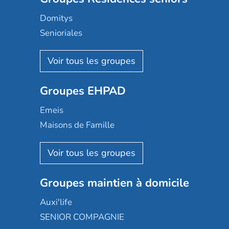
Domitys
Senioriales
Nohée
Les Résidentiels
Ovelia
Groupes EHPAD
Mobicap
Domusvi
Emeis
Happy Senior
Maisons de Famille
Espace et vie
Korian
Aquarelia
Emera
Nexity edenea
Colisée
Les jardins d'Arcadie
Groupes maintien à domicile
Groupe SOS
Occitalia
Le Noble Âge
Auxi'life
Appartseniors
Almage
SENIOR COMPAGNIE
Villa beausoleil
Pavonis santé