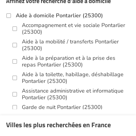
Affinez votre recherche d'aide à domicile
Aide à domicile Pontarlier (25300)
Accompagnement et vie sociale Pontarlier
(25300)
Aide à la mobilité / transferts Pontarlier
(25300)
Aide à la préparation et à la prise des
repas Pontarlier (25300)
Aide à la toilette, habillage, déshabillage
Pontarlier (25300)
Assistance administrative et informatique
Pontarlier (25300)
Garde de nuit Pontarlier (25300)
Aide aux courses Pontarlier (25300)
Villes les plus recherchées en France
Entretien du cadre de vie, ménage,
repassage, gestion du linge Pontarlier