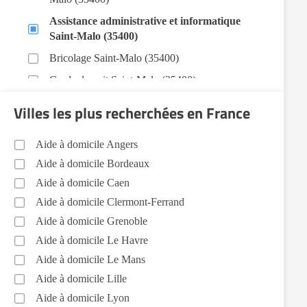
Assistance administrative et informatique
Saint-Malo (35400)
Bricolage Saint-Malo (35400)
Garde de nuit Saint-Malo (35400)
Infirmiers Saint-Malo (35400)
Villes les plus recherchées en France
Jardinage Saint-Malo (35400)
Aide à domicile Angers
Aide aux courses Saint-Malo (35400)
Aide à domicile Bordeaux
Entretien du cadre de vie, ménage, repassage,
Aide à domicile Caen
gestion du linge Saint-Malo (35400)
Aide à domicile Clermont-Ferrand
Portage de repas Saint-Malo (35400)
Aide à domicile Grenoble
Sorties (promenades, rendez-vous médicaux...)
Aide à domicile Le Havre
Saint-Malo (35400)
Aide à domicile Le Mans
Voir toutes les aides à domicile à Saint-Malo (35400)
Aide à domicile Lille
Aide à domicile Lyon