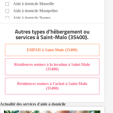
Aide à domicile Marseille
Aide à domicile Montpellier
Aide à domicile Nantes
Aide à domicile Nice
Autres types d'hébergement ou
Aide à domicile Nîmes
services
à Saint-Malo (35400)
.
Aide à domicile Orléans
Aide à domicile Paris
EHPAD à Saint-Malo (35400)
Aide à domicile Perpignan
Aide à domicile Rennes
Résidences seniors à la location à Saint-Malo
Aide à domicile Saint-Etienne
(35400)
Aide à domicile Toulouse
Recherche par ville
Résidences seniors à l’achat à Saint-Malo
(35400)
Actualité des services d'aide à domicile