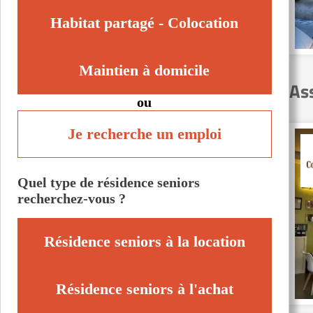
Habitat partagé - Colocation
Maintien à domicile
As
ou
Je recherche un emploi
Quel type de résidence seniors
recherchez-vous ?
Résidence seniors à la location
Résidence seniors à l'achat