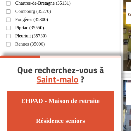
Chartres-de-Bretagne (35131)
Combourg (35270)
Fougères (35300)
Pipriac (35550)
Pleurtuit (35730)
Rennes (35000)
Que recherchez-vous à
Saint-malo
?
EHPAD - Maison de retraite
Résidence seniors