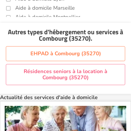
Aide à domicile Marseille
Aide à domicile Montpellier
Aide à domicile Nantes
Autres types d'hébergement ou services
à
Aide à domicile Nice
Combourg (35270)
.
Aide à domicile Nîmes
Aide à domicile Orléans
EHPAD à Combourg (35270)
Aide à domicile Paris
Aide à domicile Perpignan
Résidences seniors à la location à
Combourg (35270)
Aide à domicile Rennes
Aide à domicile Saint-Etienne
Actualité des services d'aide à domicile
Aide à domicile Toulouse
Recherche par ville