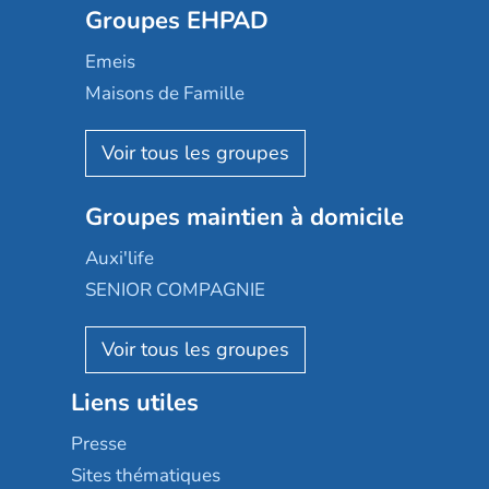
Groupes EHPAD
Mobicap
Domusvi
Emeis
Happy Senior
Maisons de Famille
Espace et vie
Korian
Aquarelia
Emera
Nexity edenea
Colisée
Les jardins d'Arcadie
Groupes maintien à domicile
Groupe SOS
Occitalia
Le Noble Âge
Auxi'life
Appartseniors
Almage
SENIOR COMPAGNIE
Villa beausoleil
Pavonis santé
AGE D'OR Services
Reseda
Résidalya
Stella management
Groupe aplus
Liens utiles
Les villages d'or
Sérénys
Presse
Résidences services Villa Médicis
Sites thématiques