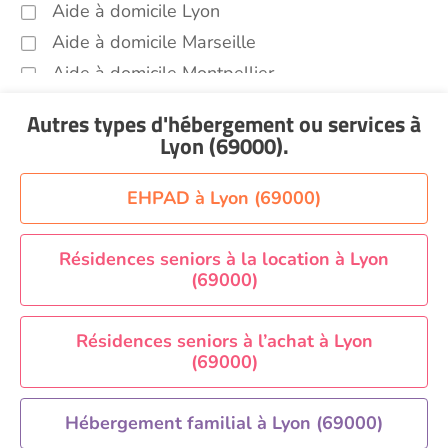
Aide à domicile Lyon
Aide à domicile Marseille
Aide à domicile Montpellier
Aide à domicile Nantes
Autres types d'hébergement ou services
à
Aide à domicile Nice
Lyon (69000)
.
Aide à domicile Nîmes
Aide à domicile Orléans
EHPAD à Lyon (69000)
Aide à domicile Paris
Aide à domicile Perpignan
Résidences seniors à la location à Lyon
(69000)
Aide à domicile Rennes
Aide à domicile Saint-Etienne
Résidences seniors à l’achat à Lyon
Aide à domicile Toulouse
(69000)
Recherche par ville
Hébergement familial à Lyon (69000)