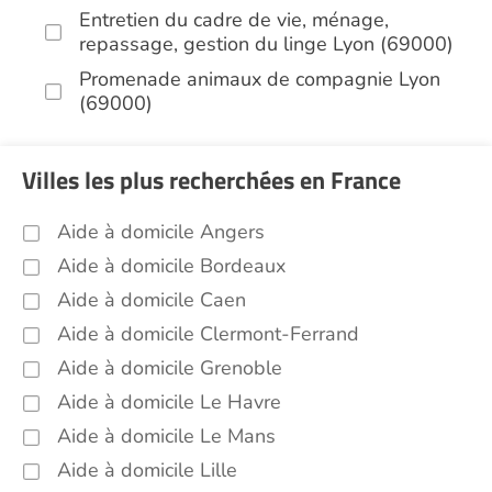
Entretien du cadre de vie, ménage,
repassage, gestion du linge Lyon (69000)
Promenade animaux de compagnie Lyon
(69000)
Soins esthétiques Lyon (69000)
Autres aides à domicile Lyon (69000)
Villes les plus recherchées en France
Voir toutes les aides à domicile à Lyon (69000)
Aide à domicile Angers
Aide à domicile Bordeaux
Aide à domicile Caen
Aide à domicile Clermont-Ferrand
Aide à domicile Grenoble
Aide à domicile Le Havre
Aide à domicile Le Mans
Aide à domicile Lille