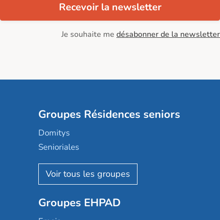
Recevoir la newsletter
Je souhaite me
désabonner de la newsletter
Groupes Résidences seniors
Domitys
Senioriales
Nohée
Les Résidentiels
Ovelia
Groupes EHPAD
Mobicap
Domusvi