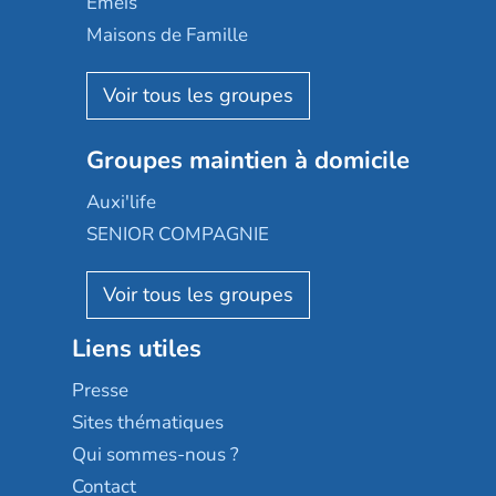
Emeis
Happy Senior
Maisons de Famille
Espace et vie
Korian
Aquarelia
Emera
Nexity edenea
Colisée
Les jardins d'Arcadie
Groupes maintien à domicile
Groupe SOS
Occitalia
Le Noble Âge
Auxi'life
Appartseniors
Almage
SENIOR COMPAGNIE
Villa beausoleil
Pavonis santé
AGE D'OR Services
Reseda
Résidalya
Stella management
Groupe aplus
Liens utiles
Les villages d'or
Sérénys
Presse
Résidences services Villa Médicis
Sites thématiques
Qui sommes-nous ?
Contact