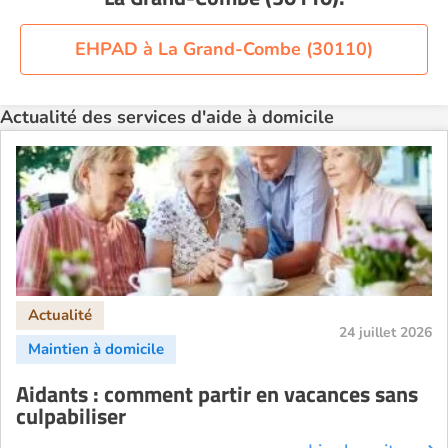
Aide à domicile Nîmes
Aide à domicile Orléans
EHPAD à La Grand-Combe (30110)
Aide à domicile Paris
Aide à domicile Perpignan
Actualité des services d'aide à domicile
Aide à domicile Rennes
Aide à domicile Saint-Etienne
Aide à domicile Toulouse
Recherche par ville
24 juillet 2026
Aidants : comment partir en vacances sans
culpabiliser