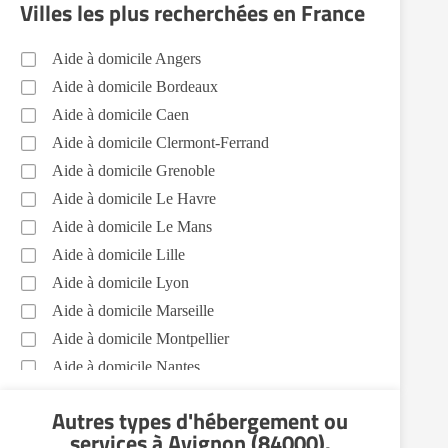
Villes les plus recherchées en France
Jardinage Avignon (84000)
Aide aux courses Avignon (84000)
Aide à domicile Angers
Entretien du cadre de vie, ménage, repassage,
Aide à domicile Bordeaux
gestion du linge Avignon (84000)
Aide à domicile Caen
Portage de repas Avignon (84000)
Aide à domicile Clermont-Ferrand
Sorties (promenades, rendez-vous médicaux...)
Aide à domicile Grenoble
Avignon (84000)
Aide à domicile Le Havre
Soins esthétiques Avignon (84000)
Aide à domicile Le Mans
Aide à domicile Lille
Autres aides à domicile Avignon (84000)
Aide à domicile Lyon
Voir toutes les aides à domicile à Avignon (84000)
Aide à domicile Marseille
Aide à domicile Montpellier
Aide à domicile Nantes
Aide à domicile Nice
Autres types d'hébergement ou
Aide à domicile Nîmes
services
à Avignon (84000)
.