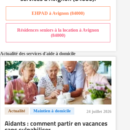
Aide à domicile Orléans
Aide à domicile Paris
EHPAD à Avignon (84000)
Aide à domicile Perpignan
Aide à domicile Rennes
Résidences seniors à la location à Avignon
Aide à domicile Saint-Etienne
(84000)
Aide à domicile Toulouse
Recherche par ville
Actualité des services d'aide à domicile
24 juillet 2026
Aidants : comment partir en vacances
sans culpabiliser