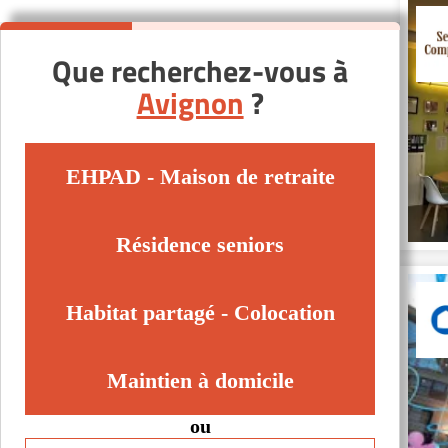
Que recherchez-vous à
Avignon
?
EHPAD - Maison de retraite
Résidence seniors
Habitat partagé - Colocation
Maintien à domicile
ou