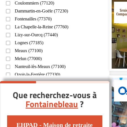
Coulommiers (77120)
Dammartin-en-Goële (77230)
Fontenailles (77370)
La Chapelle-la-Reine (77760)
Lizy-sur-Ourcq (77440)
Lognes (77185)
Meaux (77100)
Melun (77000)
Nanteuil-lès-Meaux (77100)
Ozoir-la-Ferrière (77330)
Pontault-Combault (77340)
Roissy-en-Brie (77680)
Que recherchez-vous à
Rozay-en-Brie (77540)
Fontainebleau
?
Saint-Thibault-des-Vignes (77400)
Torcy (77200)
Tournan-en-Brie (77220)
EHPAD - Maison de retraite