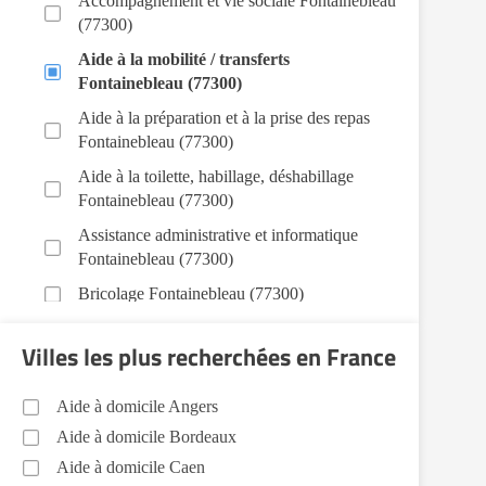
Accompagnement et vie sociale Fontainebleau
(77300)
Aide à la mobilité / transferts
Fontainebleau (77300)
Aide à la préparation et à la prise des repas
Fontainebleau (77300)
Aide à la toilette, habillage, déshabillage
Fontainebleau (77300)
Assistance administrative et informatique
Fontainebleau (77300)
Bricolage Fontainebleau (77300)
Garde de nuit Fontainebleau (77300)
Villes les plus recherchées en France
Jardinage Fontainebleau (77300)
Aide aux courses Fontainebleau (77300)
Aide à domicile Angers
Entretien du cadre de vie, ménage, repassage,
Aide à domicile Bordeaux
gestion du linge Fontainebleau (77300)
Aide à domicile Caen