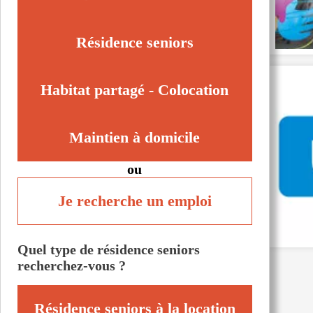
Trilport (77470)
Veneux-les-Sablons (77250)
Résidence seniors
Habitat partagé - Colocation
Maintien à domicile
ou
Je recherche un emploi
Quel type de résidence seniors
recherchez-vous ?
Résidence seniors à la location