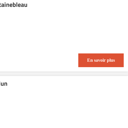
tainebleau
En savoir plus
lun