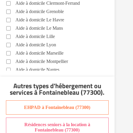
Sorties (promenades, rendez-vous
Aide à domicile Clermont-Ferrand
médicaux...) Fontainebleau (77300)
Aide à domicile Grenoble
Soins esthétiques Fontainebleau (77300)
Aide à domicile Le Havre
Autres aides à domicile Fontainebleau
Aide à domicile Le Mans
(77300)
Aide à domicile Lille
Voir toutes les aides à domicile à Fontainebleau
Aide à domicile Lyon
(77300)
Aide à domicile Marseille
Aide à domicile Montpellier
Aide à domicile Nantes
Aide à domicile Nice
Autres types d'hébergement ou
Aide à domicile Nîmes
services
à Fontainebleau (77300)
.
Aide à domicile Orléans
Aide à domicile Paris
EHPAD à Fontainebleau (77300)
Aide à domicile Perpignan
Aide à domicile Rennes
Résidences seniors à la location à
Aide à domicile Saint-Etienne
Fontainebleau (77300)