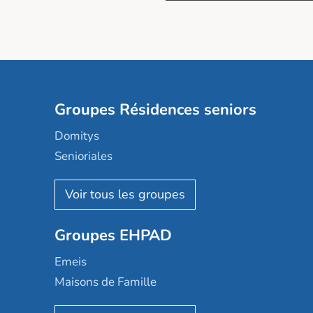
Groupes Résidences seniors
Domitys
Senioriales
Nohée
Les Résidentiels
Ovelia
Groupes EHPAD
Mobicap
Domusvi
Emeis
Happy Senior
Maisons de Famille
Espace et vie
Korian