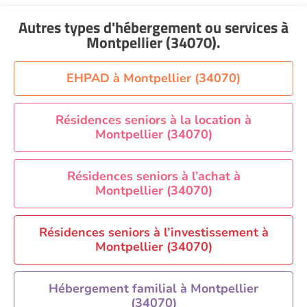
(34070)
Aide à domicile Nantes
Voir toutes les aides à domicile à Montpellier
Autres types d'hébergement ou services
à
Aide à domicile Nice
(34070)
Montpellier (34070)
.
Aide à domicile Nîmes
Aide à domicile Orléans
EHPAD à Montpellier (34070)
Aide à domicile Paris
Aide à domicile Perpignan
Résidences seniors à la location à
Montpellier (34070)
Aide à domicile Rennes
Aide à domicile Saint-Etienne
Résidences seniors à l’achat à
Aide à domicile Toulouse
Montpellier (34070)
Recherche par ville
Résidences seniors à l’investissement à
Montpellier (34070)
Hébergement familial à Montpellier
(34070)