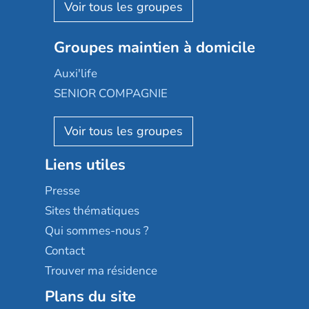
Aquarelia
Emera
Nexity edenea
Colisée
Les jardins d'Arcadie
Groupes maintien à domicile
Groupe SOS
Occitalia
Le Noble Âge
Auxi'life
Appartseniors
Almage
SENIOR COMPAGNIE
Villa beausoleil
Pavonis santé
AGE D'OR Services
Reseda
Résidalya
Stella management
Groupe aplus
Liens utiles
Les villages d'or
Sérénys
Presse
Résidences services Villa Médicis
Sites thématiques
Qui sommes-nous ?
Contact
Trouver ma résidence
Plans du site