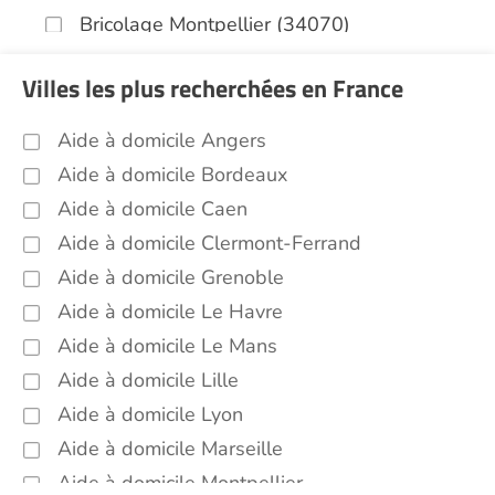
Bricolage Montpellier (34070)
Garde de nuit Montpellier (34070)
Villes les plus recherchées en France
Infirmiers Montpellier (34070)
Jardinage Montpellier (34070)
Aide à domicile Angers
Aide aux courses Montpellier (34070)
Aide à domicile Bordeaux
Entretien du cadre de vie, ménage,
Aide à domicile Caen
repassage, gestion du linge Montpellier
Aide à domicile Clermont-Ferrand
(34070)
Aide à domicile Grenoble
Portage de repas Montpellier (34070)
Aide à domicile Le Havre
Sorties (promenades, rendez-vous
médicaux...) Montpellier (34070)
Aide à domicile Le Mans
Aide à domicile Lille
Promenade animaux de compagnie
Montpellier (34070)
Aide à domicile Lyon
Soins esthétiques Montpellier (34070)
Aide à domicile Marseille
Autres aides à domicile Montpellier
Aide à domicile Montpellier