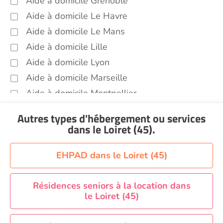
Aide à domicile Grenoble
Aide à domicile Le Havre
Aide à domicile Le Mans
Aide à domicile Lille
Aide à domicile Lyon
Aide à domicile Marseille
Aide à domicile Montpellier
Aide à domicile Nantes
Autres types d'hébergement ou services
Aide à domicile Nice
dans le Loiret (45)
.
Aide à domicile Nîmes
Aide à domicile Orléans
EHPAD dans le Loiret (45)
Aide à domicile Paris
Aide à domicile Perpignan
Résidences seniors à la location dans
le Loiret (45)
Aide à domicile Rennes
Aide à domicile Saint-Etienne