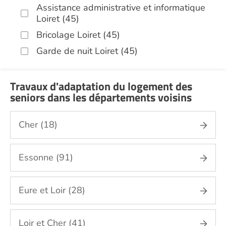
Assistance administrative et informatique
Loiret (45)
Bricolage Loiret (45)
Garde de nuit Loiret (45)
Infirmiers Loiret (45)
Jardinage Loiret (45)
Travaux d'adaptation du logement des
seniors dans les départements voisins
Aide aux courses Loiret (45)
Entretien du cadre de vie, ménage,
Cher (18)
repassage, gestion du linge Loiret (45)
Portage de repas Loiret (45)
Essonne (91)
Sorties (promenades, rendez-vous
médicaux...) Loiret (45)
Promenade animaux de compagnie Loiret
Eure et Loir (28)
(45)
Soins esthétiques Loiret (45)
Loir et Cher (41)