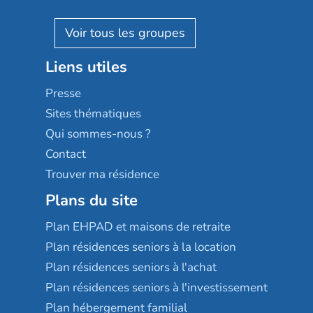
Villa beausoleil
Pavonis santé
AGE D'OR Services
Reseda
Résidalya
Stella management
Groupe aplus
Liens utiles
Les villages d'or
Sérénys
Presse
Résidences services Villa Médicis
Sites thématiques
Qui sommes-nous ?
Contact
Trouver ma résidence
Plans du site
Plan EHPAD et maisons de retraite
Plan résidences seniors à la location
Plan résidences seniors à l'achat
Plan résidences seniors à l'investissement
Plan hébergement familial