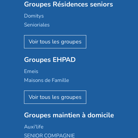
Groupes Résidences seniors
Domitys
Senioriales
Nohée
Les Résidentiels
Ovelia
Groupes EHPAD
Mobicap
Domusvi
Emeis
Happy Senior
Maisons de Famille
Espace et vie
Korian
Aquarelia
Emera
Nexity edenea
Colisée
Les jardins d'Arcadie
Groupes maintien à domicile
Groupe SOS
Occitalia
Le Noble Âge
Auxi'life
Appartseniors
Almage
SENIOR COMPAGNIE