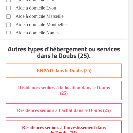
Aide à domicile Lyon
Aide à domicile Marseille
Aide à domicile Montpellier
Aide à domicile Nantes
Aide à domicile Nice
Autres types d'hébergement ou services
Aide à domicile Nîmes
dans le Doubs (25)
.
Aide à domicile Orléans
Aide à domicile Paris
EHPAD dans le Doubs (25)
Aide à domicile Perpignan
Aide à domicile Rennes
Résidences seniors à la location dans le Doubs
Aide à domicile Saint-Etienne
(25)
Aide à domicile Toulouse
Recherche par ville
Résidences seniors à l’achat dans le Doubs (25)
Résidences seniors à l’investissement dans
le Doubs (25)