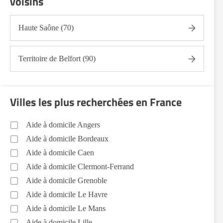
voisins
du linge Doubs (25)
Sorties (promenades, rendez-vous médicaux...)
Haute Saône (70)
Doubs (25)
Promenade animaux de compagnie Doubs (25)
Territoire de Belfort (90)
Soins esthétiques Doubs (25)
Autres aides à domicile Doubs (25)
Voir toutes les aides à domicile dans le Doubs (25)
Villes les plus recherchées en France
Aide à domicile Angers
Aide à domicile Bordeaux
Aide à domicile Caen
Aide à domicile Clermont-Ferrand
Aide à domicile Grenoble
Aide à domicile Le Havre
Aide à domicile Le Mans
Aide à domicile Lille