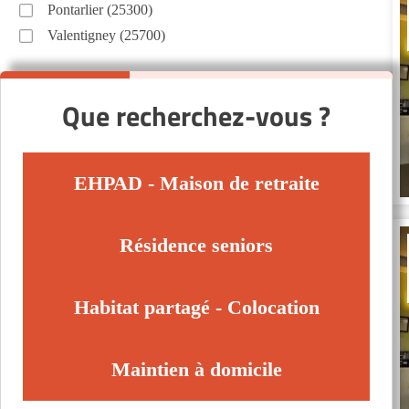
Pontarlier (25300)
Valentigney (25700)
Que recherchez-vous ?
EHPAD - Maison de retraite
Résidence seniors
Habitat partagé - Colocation
Maintien à domicile