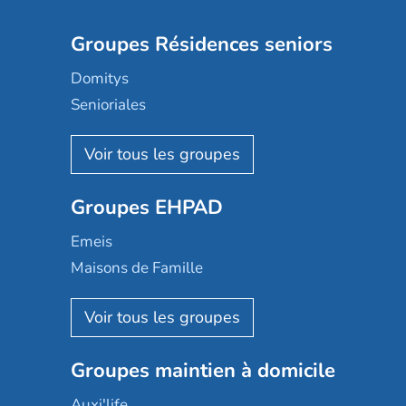
Groupes Résidences seniors
Domitys
Senioriales
Nohée
Les Résidentiels
Ovelia
Groupes EHPAD
Mobicap
Domusvi
Emeis
Happy Senior
Maisons de Famille
Espace et vie
Korian
Aquarelia
Emera
Nexity edenea
Colisée
Les jardins d'Arcadie
Groupes maintien à domicile
Groupe SOS
Occitalia
Le Noble Âge
Auxi'life