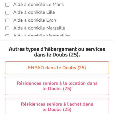
Aide à domicile Le Mans
Aide à domicile Lille
Aide à domicile Lyon
Aide à domicile Marseille
Aide à domicile Montpellier
Aide à domicile Nantes
Autres types d'hébergement ou services
Aide à domicile Nice
dans le Doubs (25)
.
Aide à domicile Nîmes
Aide à domicile Orléans
EHPAD dans le Doubs (25)
Aide à domicile Paris
Aide à domicile Perpignan
Résidences seniors à la location dans
le Doubs (25)
Aide à domicile Rennes
Aide à domicile Saint-Etienne
Résidences seniors à l’achat dans
Aide à domicile Toulouse
le Doubs (25)