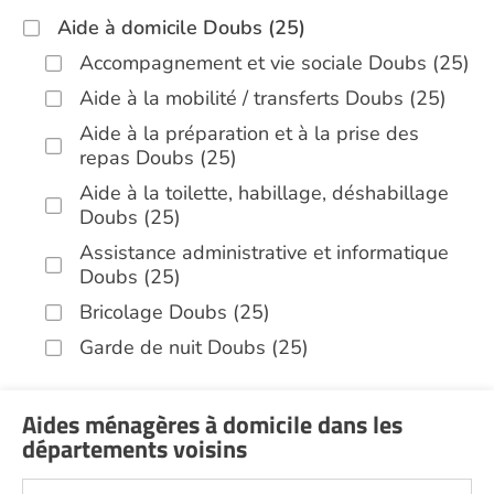
Aide à domicile Doubs (25)
Accompagnement et vie sociale Doubs (25)
Aide à la mobilité / transferts Doubs (25)
Aide à la préparation et à la prise des
repas Doubs (25)
Aide à la toilette, habillage, déshabillage
Doubs (25)
Assistance administrative et informatique
Doubs (25)
Bricolage Doubs (25)
Garde de nuit Doubs (25)
Infirmiers Doubs (25)
Jardinage Doubs (25)
Aides ménagères à domicile dans les
départements voisins
Aide aux courses Doubs (25)
Entretien du cadre de vie, ménage,