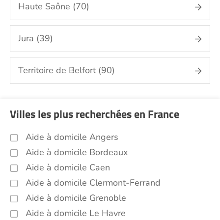
Haute Saône (70)
repassage, gestion du linge Doubs (25)
Sorties (promenades, rendez-vous
médicaux...) Doubs (25)
Jura (39)
Promenade animaux de compagnie Doubs
(25)
Territoire de Belfort (90)
Soins esthétiques Doubs (25)
Autres aides à domicile Doubs (25)
Voir toutes les aides à domicile dans le Doubs
Villes les plus recherchées en France
(25)
Aide à domicile Angers
Aide à domicile Bordeaux
Aide à domicile Caen
Aide à domicile Clermont-Ferrand
Aide à domicile Grenoble
Aide à domicile Le Havre