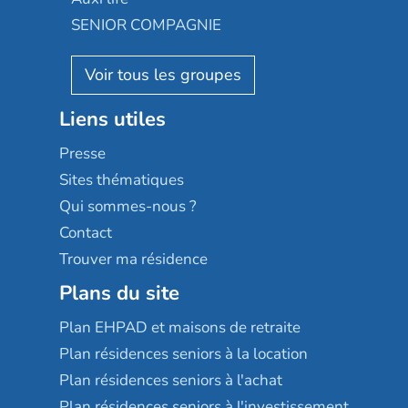
Appartseniors
Almage
SENIOR COMPAGNIE
Villa beausoleil
Pavonis santé
AGE D'OR Services
Reseda
Résidalya
Stella management
Groupe aplus
Liens utiles
Les villages d'or
Sérénys
Presse
Résidences services Villa Médicis
Sites thématiques
Qui sommes-nous ?
Contact
Trouver ma résidence
Plans du site
Plan EHPAD et maisons de retraite
Plan résidences seniors à la location
Plan résidences seniors à l'achat
Plan résidences seniors à l'investissement