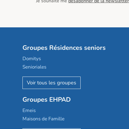
Je souhaite me
désabonner de la newsletter
Groupes Résidences seniors
Domitys
Senioriales
Nohée
Les Résidentiels
Ovelia
Groupes EHPAD
Mobicap
Domusvi
Emeis
Happy Senior
Maisons de Famille
Espace et vie
Korian