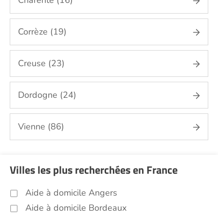
Charente (16)
repassage, gestion du linge Haute Vienne
(87)
Corrèze (19)
Sorties (promenades, rendez-vous
médicaux...) Haute Vienne (87)
Promenade animaux de compagnie Haute
Creuse (23)
Vienne (87)
Soins esthétiques Haute Vienne (87)
Dordogne (24)
Autres aides à domicile Haute Vienne (87)
Voir toutes les aides à domicile en Haute Vienne
Vienne (86)
(87)
Villes les plus recherchées en France
Aide à domicile Angers
Aide à domicile Bordeaux