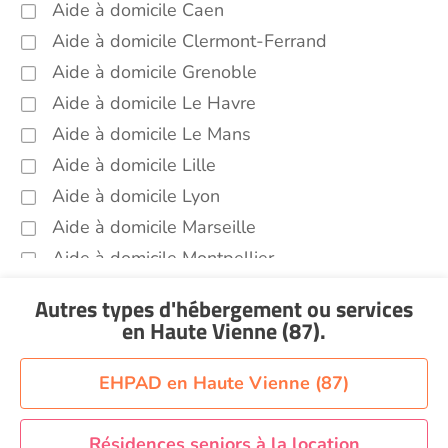
Aide à domicile Caen
Aide à domicile Clermont-Ferrand
Aide à domicile Grenoble
Aide à domicile Le Havre
Aide à domicile Le Mans
Aide à domicile Lille
Aide à domicile Lyon
Aide à domicile Marseille
Aide à domicile Montpellier
Aide à domicile Nantes
Autres types d'hébergement ou services
Aide à domicile Nice
en Haute Vienne (87)
.
Aide à domicile Nîmes
Aide à domicile Orléans
EHPAD en Haute Vienne (87)
Aide à domicile Paris
Aide à domicile Perpignan
Résidences seniors à la location