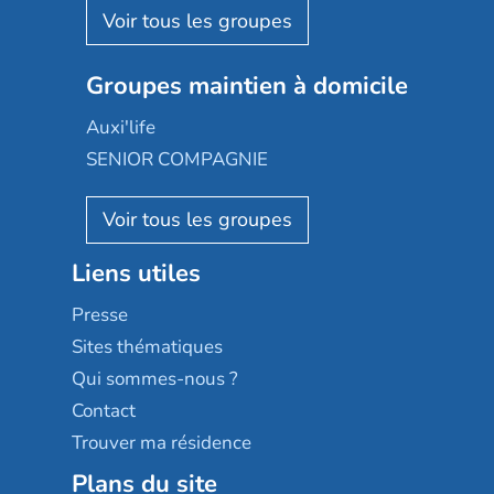
Aquarelia
Emera
Nexity edenea
Colisée
Les jardins d'Arcadie
Groupes maintien à domicile
Groupe SOS
Occitalia
Le Noble Âge
Auxi'life
Appartseniors
Almage
SENIOR COMPAGNIE
Villa beausoleil
Pavonis santé
AGE D'OR Services
Reseda
Résidalya
Stella management
Groupe aplus
Liens utiles
Les villages d'or
Sérénys
Presse
Résidences services Villa Médicis
Sites thématiques
Qui sommes-nous ?
Contact
Trouver ma résidence
Plans du site