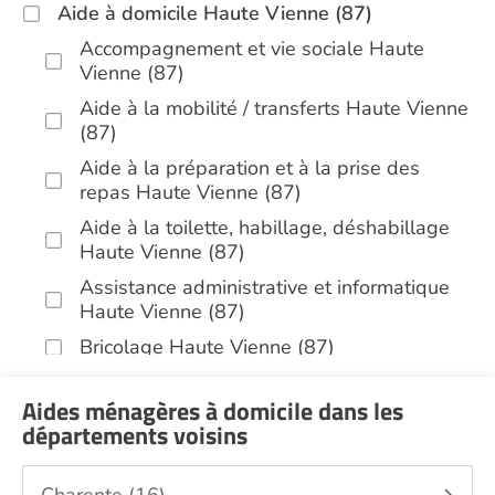
Aide à domicile Haute Vienne (87)
Accompagnement et vie sociale Haute
Vienne (87)
Aide à la mobilité / transferts Haute Vienne
(87)
Aide à la préparation et à la prise des
repas Haute Vienne (87)
Aide à la toilette, habillage, déshabillage
Haute Vienne (87)
Assistance administrative et informatique
Haute Vienne (87)
Bricolage Haute Vienne (87)
Garde de nuit Haute Vienne (87)
Aides ménagères à domicile dans les
Jardinage Haute Vienne (87)
départements voisins
Aide aux courses Haute Vienne (87)
Entretien du cadre de vie, ménage,