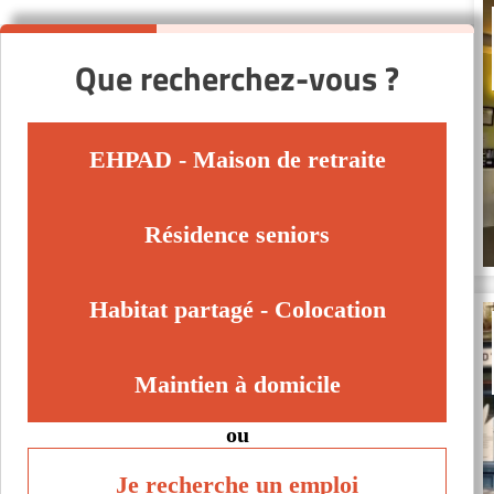
Que recherchez-vous ?
EHPAD - Maison de retraite
Résidence seniors
Habitat partagé - Colocation
Maintien à domicile
ou
Je recherche un emploi