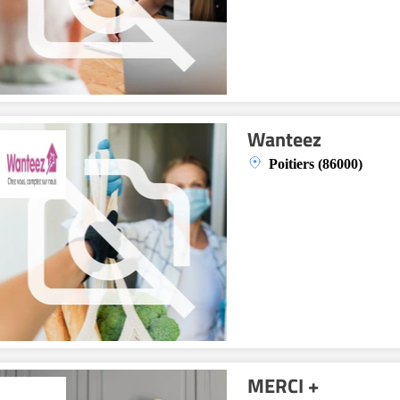
Wanteez
Poitiers (86000)
MERCI +