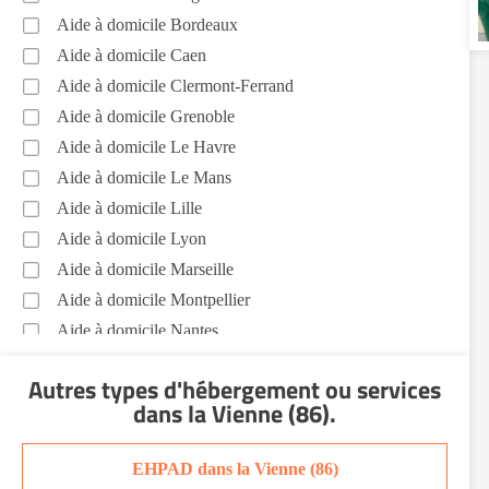
Aide à domicile Bordeaux
Aide à domicile Caen
Aide à domicile Clermont-Ferrand
Aide à domicile Grenoble
Aide à domicile Le Havre
Aide à domicile Le Mans
Aide à domicile Lille
Aide à domicile Lyon
Aide à domicile Marseille
Aide à domicile Montpellier
Aide à domicile Nantes
Aide à domicile Nice
Autres types d'hébergement ou services
Aide à domicile Nîmes
dans la Vienne (86)
.
Aide à domicile Orléans
Aide à domicile Paris
EHPAD dans la Vienne (86)
Aide à domicile Perpignan