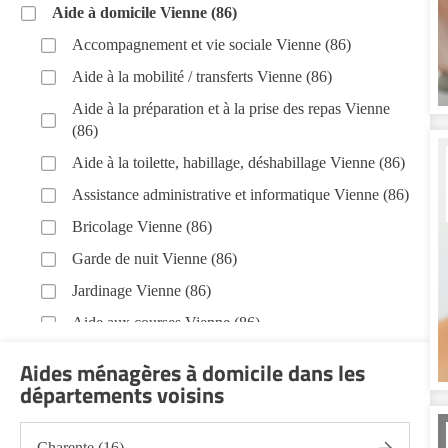
Aide à domicile Vienne (86)
Accompagnement et vie sociale Vienne (86)
Aide à la mobilité / transferts Vienne (86)
Aide à la préparation et à la prise des repas Vienne
(86)
Aide à la toilette, habillage, déshabillage Vienne (86)
Assistance administrative et informatique Vienne (86)
Bricolage Vienne (86)
Garde de nuit Vienne (86)
Jardinage Vienne (86)
Aide aux courses Vienne (86)
Entretien du cadre de vie, ménage, repassage,
Aides ménagères à domicile dans les
gestion du linge Vienne (86)
départements voisins
Portage de repas Vienne (86)
Sorties (promenades, rendez-vous médicaux...)
Charente (16)