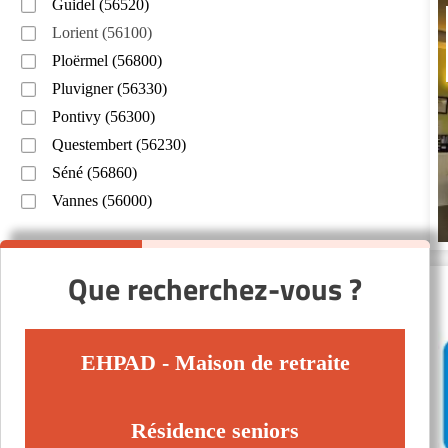
Guidel (56520)
Lorient (56100)
Ploërmel (56800)
Pluvigner (56330)
Pontivy (56300)
Questembert (56230)
Séné (56860)
Vannes (56000)
Que recherchez-vous ?
EHPAD - Maison de retraite
Résidence seniors