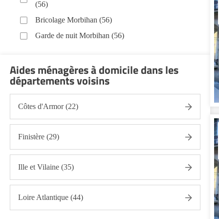
(56)
Bricolage Morbihan (56)
Garde de nuit Morbihan (56)
Hospitalisation à domicile Morbihan (56)
Aides ménagères à domicile dans les
Infirmiers Morbihan (56)
départements voisins
Jardinage Morbihan (56)
Aide aux courses Morbihan (56)
Côtes d'Armor (22)
Entretien du cadre de vie, ménage, repassage,
gestion du linge Morbihan (56)
Finistère (29)
Portage de repas Morbihan (56)
Sorties (promenades, rendez-vous médicaux...)
Morbihan (56)
Ille et Vilaine (35)
Promenade animaux de compagnie Morbihan (56)
Loire Atlantique (44)
Soins esthétiques Morbihan (56)
Autres aides à domicile Morbihan (56)