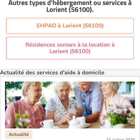
Autres types d'hébergement ou services
à
Aide à domicile Nice
Lorient (56100)
.
Aide à domicile Nîmes
Aide à domicile Orléans
EHPAD à Lorient (56100)
Aide à domicile Paris
Aide à domicile Perpignan
Résidences seniors à la location à
Lorient (56100)
Aide à domicile Rennes
Aide à domicile Saint-Etienne
Actualité des services d'aide à domicile
Aide à domicile Toulouse
Recherche par ville
24 juillet 2026