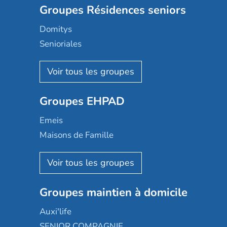
Groupes Résidences seniors
Domitys
Senioriales
Nohée
Les Résidentiels
Ovelia
Groupes EHPAD
Mobicap
Domusvi
Emeis
Happy Senior
Maisons de Famille
Espace et vie
Korian
Aquarelia
Emera
Nexity edenea
Colisée
Les jardins d'Arcadie
Groupes maintien à domicile
Groupe SOS
Occitalia
Le Noble Âge
Auxi'life
Appartseniors
Almage
SENIOR COMPAGNIE