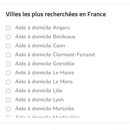
Garde de nuit Lorient (56100)
Villes les plus recherchées en France
Infirmiers Lorient (56100)
Jardinage Lorient (56100)
Aide à domicile Angers
Aide aux courses Lorient (56100)
Aide à domicile Bordeaux
Entretien du cadre de vie, ménage,
Aide à domicile Caen
repassage, gestion du linge Lorient
Aide à domicile Clermont-Ferrand
(56100)
Aide à domicile Grenoble
Portage de repas Lorient (56100)
Aide à domicile Le Havre
Sorties (promenades, rendez-vous
médicaux...) Lorient (56100)
Aide à domicile Le Mans
Aide à domicile Lille
Promenade animaux de compagnie Lorient
(56100)
Aide à domicile Lyon
Soins esthétiques Lorient (56100)
Aide à domicile Marseille
Autres aides à domicile Lorient (56100)
Aide à domicile Montpellier
Voir toutes les aides à domicile à Lorient (56100)
Aide à domicile Nantes