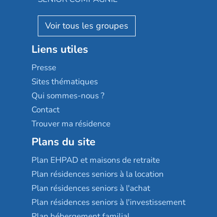
Villa beausoleil
Pavonis santé
AGE D'OR Services
Reseda
Résidalya
Stella management
Groupe aplus
Liens utiles
Les villages d'or
Sérénys
Presse
Résidences services Villa Médicis
Sites thématiques
Qui sommes-nous ?
Contact
Trouver ma résidence
Plans du site
Plan EHPAD et maisons de retraite
Plan résidences seniors à la location
Plan résidences seniors à l'achat
Plan résidences seniors à l'investissement
Plan hébergement familial