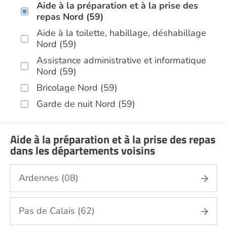
Aide à la préparation et à la prise des
repas Nord (59)
Aide à la toilette, habillage, déshabillage
Nord (59)
Assistance administrative et informatique
Nord (59)
Bricolage Nord (59)
Garde de nuit Nord (59)
Hospitalisation à domicile Nord (59)
Infirmiers Nord (59)
Aide à la préparation et à la prise des repas
dans les départements voisins
Jardinage Nord (59)
Aide aux courses Nord (59)
Ardennes (08)
Entretien du cadre de vie, ménage,
repassage, gestion du linge Nord (59)
Pas de Calais (62)
Portage de repas Nord (59)