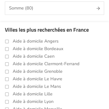
Sorties (promenades, rendez-vous
médicaux...) Nord (59)
Somme (80)
Promenade animaux de compagnie Nord
(59)
Soins esthétiques Nord (59)
Villes les plus recherchées en France
Autres aides à domicile Nord (59)
Aide à domicile Angers
Voir toutes les aides à domicile dans le Nord (59)
Aide à domicile Bordeaux
Aide à domicile Caen
Aide à domicile Clermont-Ferrand
Aide à domicile Grenoble
Aide à domicile Le Havre
Aide à domicile Le Mans
Aide à domicile Lille
Aide à domicile Lyon