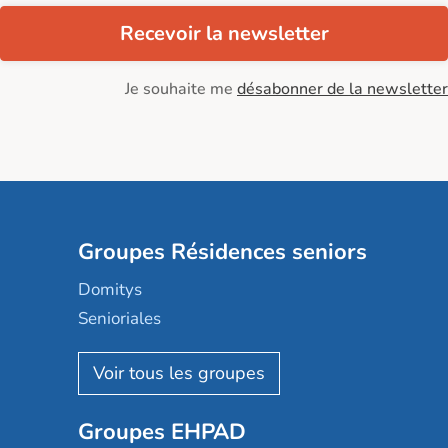
Recevoir la newsletter
Je souhaite me
désabonner de la newsletter
Groupes Résidences seniors
Domitys
Senioriales
Nohée
Les Résidentiels
Ovelia
Groupes EHPAD
Mobicap