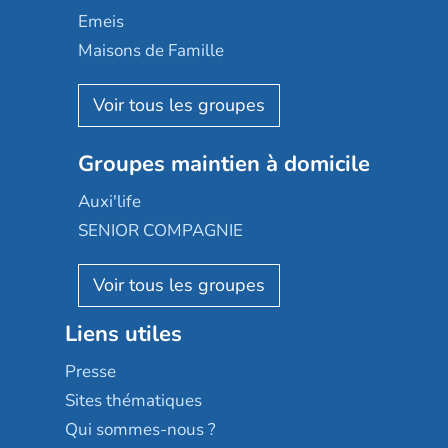
Domusvi
Emeis
Happy Senior
Maisons de Famille
Espace et vie
Korian
Aquarelia
Emera
Nexity edenea
Colisée
Les jardins d'Arcadie
Groupes maintien à domicile
Groupe SOS
Occitalia
Le Noble Âge
Auxi'life
Appartseniors
Almage
SENIOR COMPAGNIE
Villa beausoleil
Pavonis santé
AGE D'OR Services
Reseda
Résidalya
Stella management
Groupe aplus
Liens utiles
Les villages d'or
Sérénys
Presse
Résidences services Villa Médicis
Sites thématiques
Qui sommes-nous ?