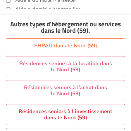
Aide à domicile Marseille
Aide à domicile Montpellier
Aide à domicile Nantes
Autres types d'hébergement ou services
Aide à domicile Nice
dans le Nord (59)
.
Aide à domicile Nîmes
Aide à domicile Orléans
EHPAD dans le Nord (59)
Aide à domicile Paris
Aide à domicile Perpignan
Résidences seniors à la location dans
le Nord (59)
Aide à domicile Rennes
Aide à domicile Saint-Etienne
Résidences seniors à l’achat dans
Aide à domicile Toulouse
le Nord (59)
Recherche par ville
Résidences seniors à l’investissement
dans le Nord (59)