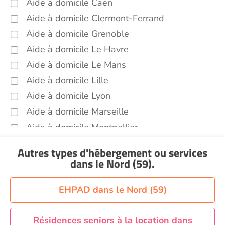
Aide à domicile Caen
Aide à domicile Clermont-Ferrand
Aide à domicile Grenoble
Aide à domicile Le Havre
Aide à domicile Le Mans
Aide à domicile Lille
Aide à domicile Lyon
Aide à domicile Marseille
Aide à domicile Montpellier
Aide à domicile Nantes
Autres types d'hébergement ou services
Aide à domicile Nice
dans le Nord (59)
.
Aide à domicile Nîmes
Aide à domicile Orléans
EHPAD dans le Nord (59)
Aide à domicile Paris
Aide à domicile Perpignan
Résidences seniors à la location dans