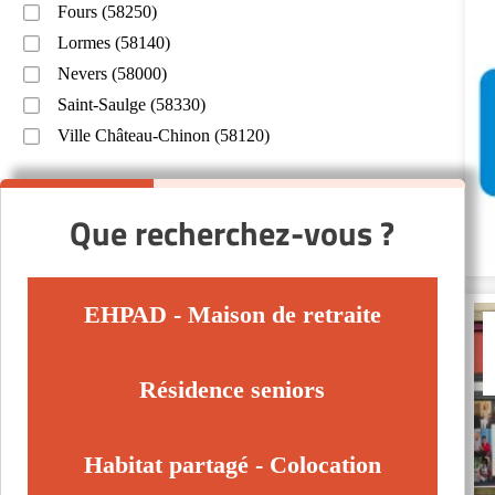
Fours (58250)
Lormes (58140)
Nevers (58000)
Saint-Saulge (58330)
Ville Château-Chinon (58120)
Que recherchez-vous ?
EHPAD - Maison de retraite
Résidence seniors
Habitat partagé - Colocation