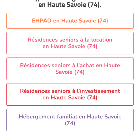
Aide à domicile Nice
en Haute Savoie (74)
.
Aide à domicile Nîmes
Aide à domicile Orléans
EHPAD en Haute Savoie (74)
Aide à domicile Paris
Aide à domicile Perpignan
Résidences seniors à la location
en Haute Savoie (74)
Aide à domicile Rennes
Aide à domicile Saint-Etienne
Résidences seniors à l’achat en Haute
Aide à domicile Toulouse
Savoie (74)
Recherche par ville
Résidences seniors à l’investissement
en Haute Savoie (74)
Hébergement familial en Haute Savoie
(74)