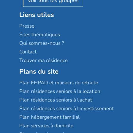
Stella management
Groupe aplus
Liens utiles
Les villages d'or
Sérénys
Presse
Résidences services Villa Médicis
Sites thématiques
Qui sommes-nous ?
Contact
Trouver ma résidence
Plans du site
Plan EHPAD et maisons de retraite
Plan résidences seniors à la location
Plan résidences seniors à l'achat
Plan résidences seniors à l'investissement
Plan hébergement familial
Plan services à domicile