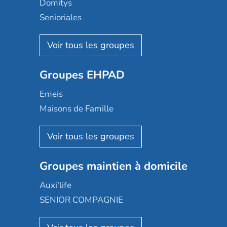
Domitys
Senioriales
Nohée
Les Résidentiels
Ovelia
Groupes EHPAD
Mobicap
Domusvi
Emeis
Happy Senior
Maisons de Famille
Espace et vie
Korian
Aquarelia
Emera
Nexity edenea
Colisée
Les jardins d'Arcadie
Groupes maintien à domicile
Groupe SOS
Occitalia
Le Noble Âge
Auxi'life
Appartseniors
Almage
SENIOR COMPAGNIE
Villa beausoleil
Pavonis santé
AGE D'OR Services
Reseda
Résidalya