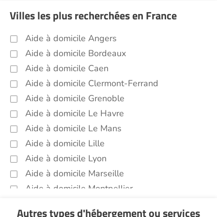
(74)
Villes les plus recherchées en France
Sorties (promenades, rendez-vous
médicaux...) Haute Savoie (74)
Aide à domicile Angers
Promenade animaux de compagnie Haute
Aide à domicile Bordeaux
Savoie (74)
Aide à domicile Caen
Soins esthétiques Haute Savoie (74)
Aide à domicile Clermont-Ferrand
Autres aides à domicile Haute Savoie (74)
Aide à domicile Grenoble
Voir toutes les aides à domicile en Haute Savoie
(74)
Aide à domicile Le Havre
Aide à domicile Le Mans
Aide à domicile Lille
Aide à domicile Lyon
Aide à domicile Marseille
Aide à domicile Montpellier
Aide à domicile Nantes
Autres types d'hébergement ou services