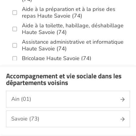
Aide à la préparation et à la prise des
repas Haute Savoie (74)
Aide à la toilette, habillage, déshabillage
Haute Savoie (74)
Assistance administrative et informatique
Haute Savoie (74)
Bricolage Haute Savoie (74)
Garde de nuit Haute Savoie (74)
Accompagnement et vie sociale dans les
Hospitalisation à domicile Haute Savoie
départements voisins
(74)
Infirmiers Haute Savoie (74)
Ain (01)
Jardinage Haute Savoie (74)
Aide aux courses Haute Savoie (74)
Savoie (73)
Entretien du cadre de vie, ménage,
repassage, gestion du linge Haute Savoie