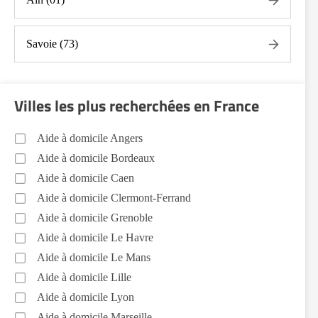
Entretien du cadre de vie, ménage, repassage, gestion
du linge Haute Savoie (74)
Savoie (73)
Sorties (promenades, rendez-vous médicaux...) Haute
Savoie (74)
Promenade animaux de compagnie Haute Savoie
Villes les plus recherchées en France
(74)
Soins esthétiques Haute Savoie (74)
Aide à domicile Angers
Autres aides à domicile Haute Savoie (74)
Aide à domicile Bordeaux
Voir toutes les aides à domicile en Haute Savoie (74)
Aide à domicile Caen
Aide à domicile Clermont-Ferrand
Aide à domicile Grenoble
Aide à domicile Le Havre
Aide à domicile Le Mans
Aide à domicile Lille
Aide à domicile Lyon
Aide à domicile Marseille