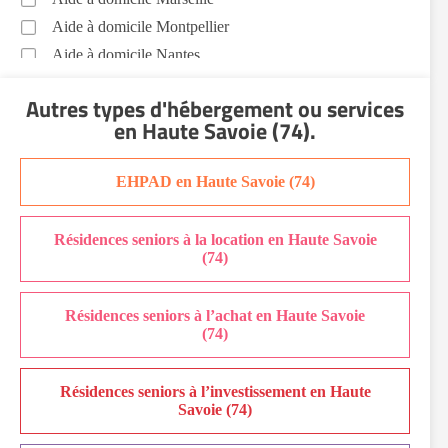
Aide à domicile Montpellier
Aide à domicile Nantes
Aide à domicile Nice
Autres types d'hébergement ou services
Aide à domicile Nîmes
en Haute Savoie (74)
.
Aide à domicile Orléans
Aide à domicile Paris
EHPAD en Haute Savoie (74)
Aide à domicile Perpignan
Aide à domicile Rennes
Résidences seniors à la location en Haute Savoie
Aide à domicile Saint-Etienne
(74)
Aide à domicile Toulouse
Recherche par ville
Résidences seniors à l’achat en Haute Savoie
(74)
Résidences seniors à l’investissement en Haute
Savoie (74)