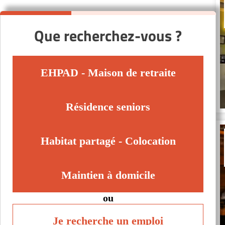
Que recherchez-vous ?
EHPAD - Maison de retraite
Résidence seniors
Habitat partagé - Colocation
Maintien à domicile
ou
Je recherche un emploi