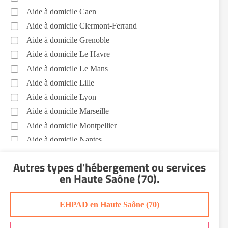
Aide à domicile Caen
Aide à domicile Clermont-Ferrand
Aide à domicile Grenoble
Aide à domicile Le Havre
Aide à domicile Le Mans
Aide à domicile Lille
Aide à domicile Lyon
Aide à domicile Marseille
Aide à domicile Montpellier
Aide à domicile Nantes
Aide à domicile Nice
Autres types d'hébergement ou services
Aide à domicile Nîmes
en Haute Saône (70)
.
Aide à domicile Orléans
Aide à domicile Paris
EHPAD en Haute Saône (70)
Aide à domicile Perpignan
Aide à domicile Rennes