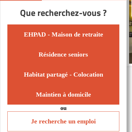
Que recherchez-vous ?
EHPAD - Maison de retraite
Résidence seniors
Habitat partagé - Colocation
Maintien à domicile
ou
Je recherche un emploi