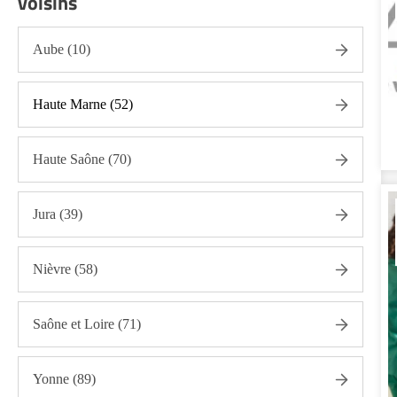
voisins
Aide aux courses Côte d'Or (21)
Entretien du cadre de vie, ménage, repassage, gestion
Aube (10)
du linge Côte d'Or (21)
Portage de repas Côte d'Or (21)
Haute Marne (52)
Sorties (promenades, rendez-vous médicaux...) Côte
d'Or (21)
Promenade animaux de compagnie Côte d'Or (21)
Haute Saône (70)
Soins esthétiques Côte d'Or (21)
Jura (39)
Autres aides à domicile Côte d'Or (21)
Voir toutes les aides à domicile en Côte d'Or (21)
Nièvre (58)
Saône et Loire (71)
Yonne (89)