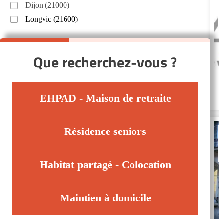
Dijon (21000)
Longvic (21600)
Que recherchez-vous ?
EHPAD - Maison de retraite
Résidence seniors
Habitat partagé - Colocation
Maintien à domicile