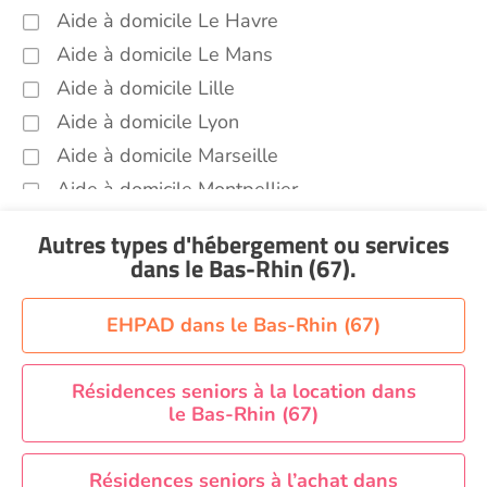
Aide à domicile Le Havre
Aide à domicile Le Mans
Aide à domicile Lille
Aide à domicile Lyon
Aide à domicile Marseille
Aide à domicile Montpellier
Aide à domicile Nantes
Autres types d'hébergement ou services
Aide à domicile Nice
dans le Bas-Rhin (67)
.
Aide à domicile Nîmes
Aide à domicile Orléans
EHPAD dans le Bas-Rhin (67)
Aide à domicile Paris
Aide à domicile Perpignan
Résidences seniors à la location dans
le Bas-Rhin (67)
Aide à domicile Rennes
Aide à domicile Saint-Etienne
Résidences seniors à l’achat dans