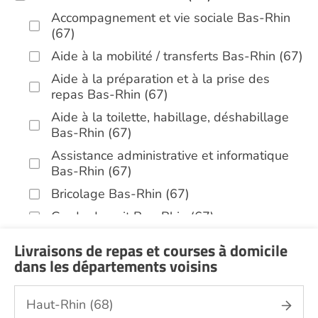
Accompagnement et vie sociale Bas-Rhin
(67)
Aide à la mobilité / transferts Bas-Rhin (67)
Aide à la préparation et à la prise des
repas Bas-Rhin (67)
Aide à la toilette, habillage, déshabillage
Bas-Rhin (67)
Assistance administrative et informatique
Bas-Rhin (67)
Bricolage Bas-Rhin (67)
Garde de nuit Bas-Rhin (67)
Infirmiers Bas-Rhin (67)
Livraisons de repas et courses à domicile
Jardinage Bas-Rhin (67)
dans les départements voisins
Aide aux courses Bas-Rhin (67)
Haut-Rhin (68)
Entretien du cadre de vie, ménage,