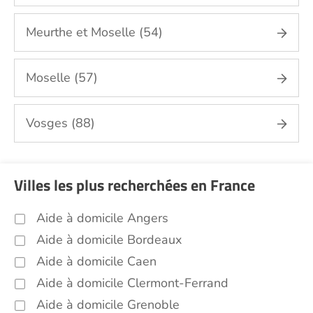
repassage, gestion du linge Bas-Rhin (67)
Portage de repas Bas-Rhin (67)
Meurthe et Moselle (54)
Sorties (promenades, rendez-vous
médicaux...) Bas-Rhin (67)
Moselle (57)
Promenade animaux de compagnie Bas-
Rhin (67)
Vosges (88)
Soins esthétiques Bas-Rhin (67)
Autres aides à domicile Bas-Rhin (67)
Voir toutes les aides à domicile dans le Bas-Rhin
Villes les plus recherchées en France
(67)
Aide à domicile Angers
Aide à domicile Bordeaux
Aide à domicile Caen
Aide à domicile Clermont-Ferrand
Aide à domicile Grenoble