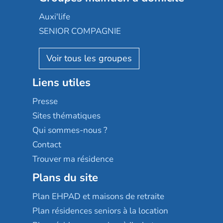
Occitalia
Le Noble Âge
Auxi'life
Appartseniors
Almage
SENIOR COMPAGNIE
Villa beausoleil
Pavonis santé
AGE D'OR Services
Reseda
Résidalya
Stella management
Groupe aplus
Liens utiles
Les villages d'or
Sérénys
Presse
Résidences services Villa Médicis
Sites thématiques
Qui sommes-nous ?
Contact
Trouver ma résidence
Plans du site
Plan EHPAD et maisons de retraite
Plan résidences seniors à la location