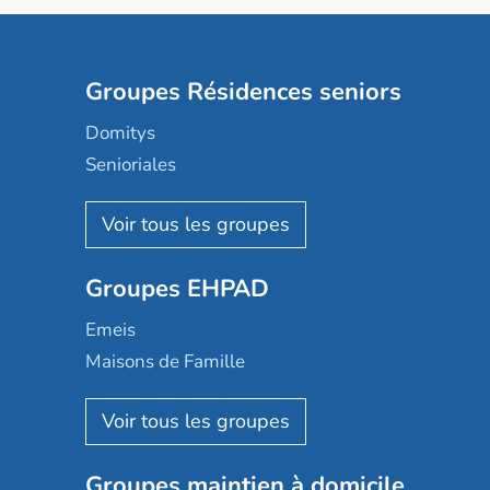
Groupes Résidences seniors
Domitys
Senioriales
Nohée
Les Résidentiels
Ovelia
Groupes EHPAD
Mobicap
Domusvi
Emeis
Happy Senior
Maisons de Famille
Espace et vie
Korian
Aquarelia
Emera
Nexity edenea
Colisée
Les jardins d'Arcadie
Groupes maintien à domicile
Groupe SOS