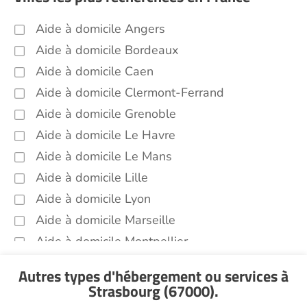
Infirmiers Strasbourg (67000)
Jardinage Strasbourg (67000)
Aide à domicile Angers
Aide aux courses Strasbourg (67000)
Aide à domicile Bordeaux
Entretien du cadre de vie, ménage,
Aide à domicile Caen
repassage, gestion du linge Strasbourg
Aide à domicile Clermont-Ferrand
(67000)
Aide à domicile Grenoble
Portage de repas Strasbourg (67000)
Aide à domicile Le Havre
Sorties (promenades, rendez-vous
médicaux...) Strasbourg (67000)
Aide à domicile Le Mans
Aide à domicile Lille
Promenade animaux de compagnie
Strasbourg (67000)
Aide à domicile Lyon
Soins esthétiques Strasbourg (67000)
Aide à domicile Marseille
Autres aides à domicile Strasbourg
Aide à domicile Montpellier
(67000)
Aide à domicile Nantes
Voir toutes les aides à domicile à Strasbourg
Autres types d'hébergement ou services
à
Aide à domicile Nice
(67000)
Strasbourg (67000)
.
Aide à domicile Nîmes