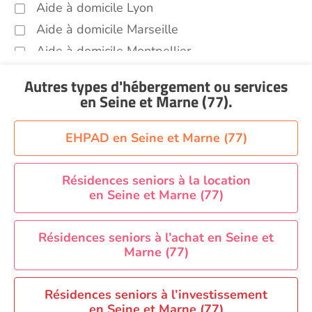
Aide à domicile Lyon
Aide à domicile Marseille
Aide à domicile Montpellier
Aide à domicile Nantes
Autres types d'hébergement ou services
Aide à domicile Nice
en Seine et Marne (77)
.
Aide à domicile Nîmes
Aide à domicile Orléans
EHPAD en Seine et Marne (77)
Aide à domicile Paris
Aide à domicile Perpignan
Résidences seniors à la location
en Seine et Marne (77)
Aide à domicile Rennes
Aide à domicile Saint-Etienne
Résidences seniors à l’achat en Seine et
Aide à domicile Toulouse
Marne (77)
Recherche par ville
Résidences seniors à l’investissement
en Seine et Marne (77)