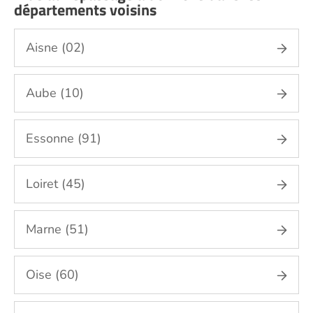
départements voisins
Jardinage Seine et Marne (77)
Aide aux courses Seine et Marne (77)
Aisne (02)
Entretien du cadre de vie, ménage,
repassage, gestion du linge Seine et Marne
Aube (10)
(77)
Portage de repas Seine et Marne (77)
Essonne (91)
Sorties (promenades, rendez-vous
médicaux...) Seine et Marne (77)
Promenade animaux de compagnie Seine
Loiret (45)
et Marne (77)
Soins esthétiques Seine et Marne (77)
Marne (51)
Autres aides à domicile Seine et Marne (77)
Voir toutes les aides à domicile en Seine et Marne
Oise (60)
(77)