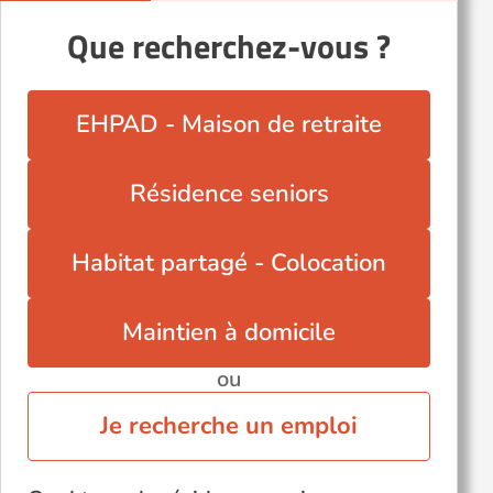
Montereau-Fault-Yonne (77130)
Que recherchez-vous ?
Nangis (77370)
Nemours (77140)
Ozoir-la-Ferrière (77330)
EHPAD - Maison de retraite
Pontault-Combault (77340)
Saint-Thibault-des-Vignes (77400)
Résidence seniors
Torcy (77200)
Veneux-les-Sablons (77250)
Habitat partagé - Colocation
Villeparisis (77270)
Voir toutes les villes du département
Maintien à domicile
ou
Je recherche un emploi