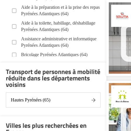
Aide à la préparation et à la prise des repas
Pyrénées Atlantiques (64)
Aide à la toilette, habillage, déshabillage
Pyrénées Atlantiques (64)
Assistance administrative et informatique
Pyrénées Atlantiques (64)
Bricolage Pyrénées Atlantiques (64)
Garde de nuit Pyrénées Atlantiques (64)
Transport de personnes à mobilité
Jardinage Pyrénées Atlantiques (64)
réduite dans les départements
voisins
Aide aux courses Pyrénées Atlantiques
(64)
Entretien du cadre de vie, ménage,
Hautes Pyrénées (65)
repassage, gestion du linge Pyrénées
Atlantiques (64)
Portage de repas Pyrénées Atlantiques (64)
Villes les plus recherchées en
Sorties (promenades, rendez-vous