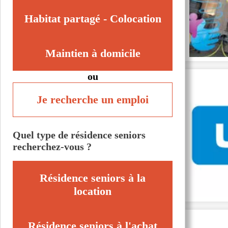
Habitat partagé - Colocation
Maintien à domicile
ou
Je recherche un emploi
Quel type de résidence seniors
recherchez-vous ?
Résidence seniors à la
location
Résidence seniors à l'achat