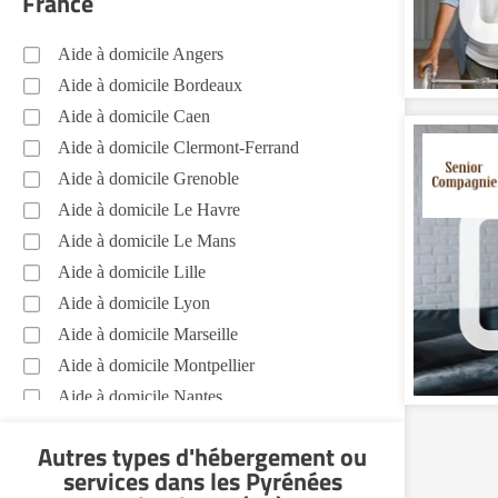
France
médicaux...) Pyrénées Atlantiques (64)
Aide à domicile Angers
Promenade animaux de compagnie
Pyrénées Atlantiques (64)
Aide à domicile Bordeaux
Aide à domicile Caen
Soins esthétiques Pyrénées Atlantiques
(64)
Aide à domicile Clermont-Ferrand
Autres aides à domicile Pyrénées
Aide à domicile Grenoble
Atlantiques (64)
Aide à domicile Le Havre
Voir toutes les aides à domicile dans les Pyrénées
Aide à domicile Le Mans
Atlantiques (64)
Aide à domicile Lille
Aide à domicile Lyon
Aide à domicile Marseille
Aide à domicile Montpellier
Aide à domicile Nantes
Aide à domicile Nice
Autres types d'hébergement ou
Aide à domicile Nîmes
services
dans les Pyrénées
Aide à domicile Orléans