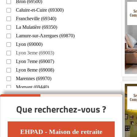
Bron (69500)
Caluire-et-Cuire (69300)
Francheville (69340)
La Mulatière (69350)
Lamure-sur-Azergues (69870)
Lyon (69000)
Lyon 3eme (69003)
Lyon 7eme (69007)
Lyon 8eme (69008)
Marennes (69970)
Mornant (69440)
Neuville-sur-Saône (69250)
Saint-Genis-Laval (69230)
Que recherchez-vous ?
Saint-Priest (69800)
Sainte-Foy-lès-Lyon (69110)
Tarare (69170)
EHPAD - Maison de retraite