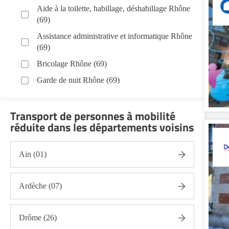
Aide à la toilette, habillage, déshabillage Rhône
(69)
Assistance administrative et informatique Rhône
(69)
Bricolage Rhône (69)
Garde de nuit Rhône (69)
Hospitalisation à domicile Rhône (69)
Transport de personnes à mobilité
Infirmiers Rhône (69)
réduite dans les départements voisins
Jardinage Rhône (69)
Aide aux courses Rhône (69)
Ain (01)
Entretien du cadre de vie, ménage, repassage,
gestion du linge Rhône (69)
Ardèche (07)
Portage de repas Rhône (69)
Sorties (promenades, rendez-vous médicaux...)
Rhône (69)
Drôme (26)