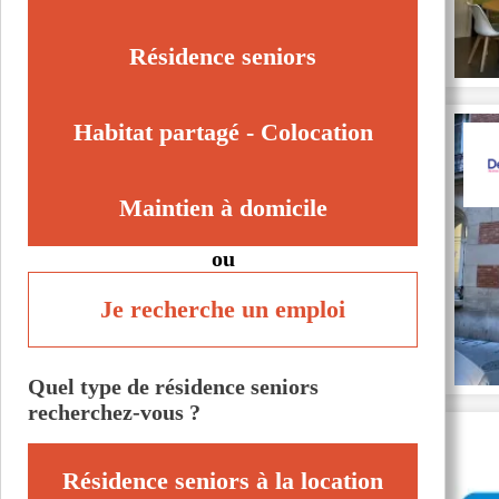
Villefranche-sur-Saône (69400)
Villeurbanne (69100)
Résidence seniors
Écully (69130)
Voir toutes les villes du département
Habitat partagé - Colocation
Maintien à domicile
ou
Je recherche un emploi
Quel type de résidence seniors
recherchez-vous ?
Résidence seniors à la location