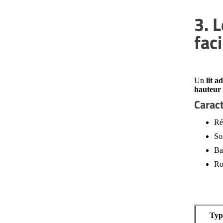
3. L
faci
Un
lit a
hauteur 
Caract
Ré
So
Ba
Ro
Type