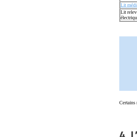
Lit médi
Lit rele
électriq
Certains
4. L