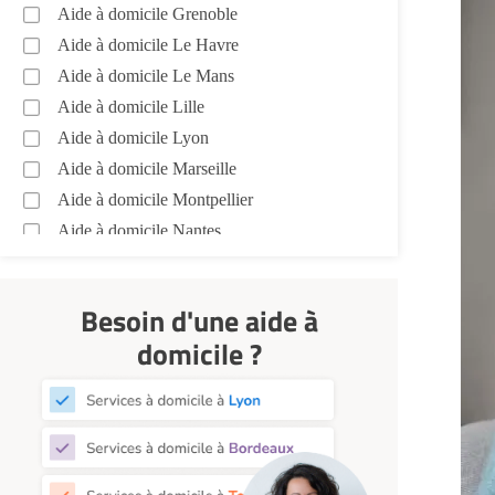
Aide à domicile Grenoble
Aide à domicile Le Havre
Aide à domicile Le Mans
Aide à domicile Lille
Aide à domicile Lyon
Aide à domicile Marseille
Aide à domicile Montpellier
Aide à domicile Nantes
Aide à domicile Nice
Aide à domicile Nîmes
Besoin d'une aide à
Aide à domicile Orléans
domicile ?
Aide à domicile Paris
Aide à domicile Perpignan
Aide à domicile Rennes
Aide à domicile Saint-Etienne
Aide à domicile Toulouse