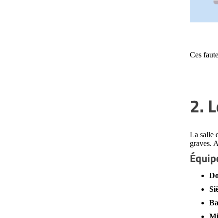
Ces faute
2. 
La salle 
graves. A
Équip
Do
Si
Ba
Mi