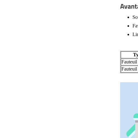
Avant
So
Fa
Lim
Ty
Fauteui
Fauteuil