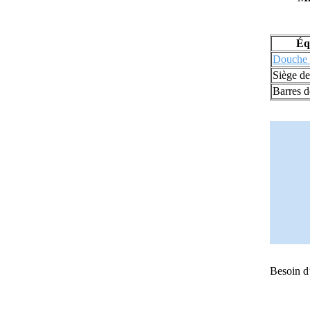
Éq
Douche 
Siège d
Barres d
Besoin d