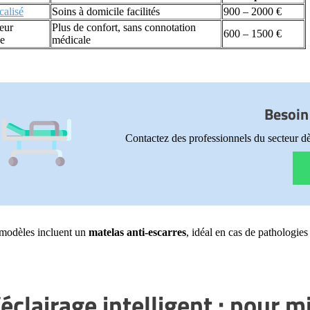
calisé
Soins à domicile facilités
900 – 2000 €
veur
Plus de confort, sans connotation
600 – 1500 €
ue
médicale
Besoin 
Contactez des professionnels du secteur dè
 modèles incluent un
matelas anti-escarres
, idéal en cas de pathologie
’éclairage intelligent : pour m