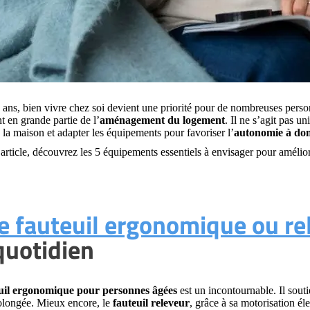
 ans, bien vivre chez soi devient une priorité pour de nombreuses pers
 en grande partie de l’
aménagement du logement
. Il ne s’agit pas u
 la maison et adapter les équipements pour favoriser l’
autonomie à dom
article, découvrez les 5 équipements essentiels à envisager pour améliore
e fauteuil ergonomique ou re
quotidien
uil ergonomique pour personnes âgées
est un incontournable. Il soutie
rolongée. Mieux encore, le
fauteuil releveur
, grâce à sa motorisation él