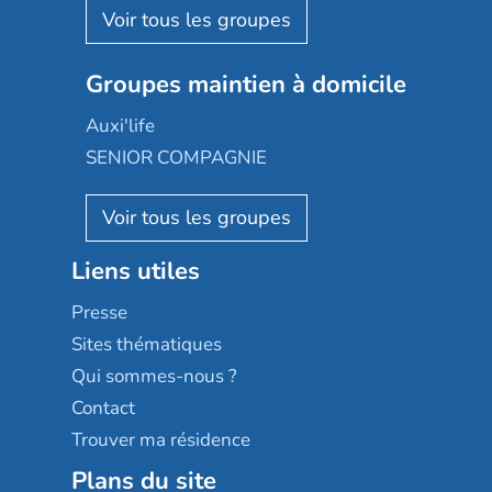
Aquarelia
Emera
Nexity edenea
Colisée
Les jardins d'Arcadie
Groupes maintien à domicile
Groupe SOS
Occitalia
Le Noble Âge
Auxi'life
Appartseniors
Almage
SENIOR COMPAGNIE
Villa beausoleil
Pavonis santé
AGE D'OR Services
Reseda
Résidalya
Stella management
Groupe aplus
Liens utiles
Les villages d'or
Sérénys
Presse
Résidences services Villa Médicis
Sites thématiques
Qui sommes-nous ?
Contact
Trouver ma résidence
Plans du site