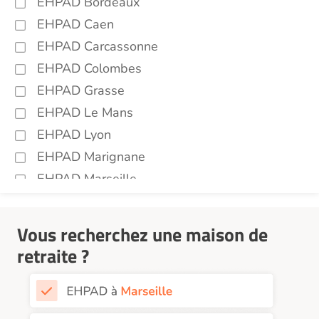
EHPAD Bordeaux
EHPAD Caen
EHPAD Carcassonne
EHPAD Colombes
EHPAD Grasse
EHPAD Le Mans
EHPAD Lyon
EHPAD Marignane
EHPAD Marseille
EHPAD Montpellier
EHPAD Nantes
Vous recherchez une maison de
EHPAD Nice
retraite ?
EHPAD Paris
EHPAD Royan
EHPAD Saint-Etienne