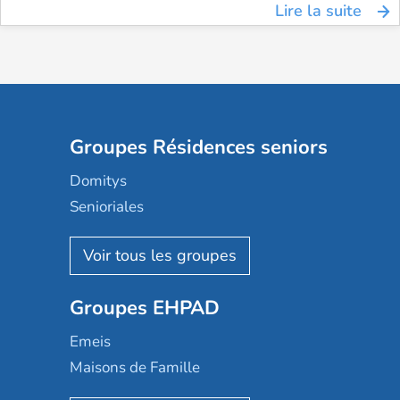
Lire la suite
Groupes Résidences seniors
Domitys
Senioriales
Nohée
Les Résidentiels
Ovelia
Groupes EHPAD
Mobicap
Domusvi
Emeis
Happy Senior
Maisons de Famille
Espace et vie
Korian