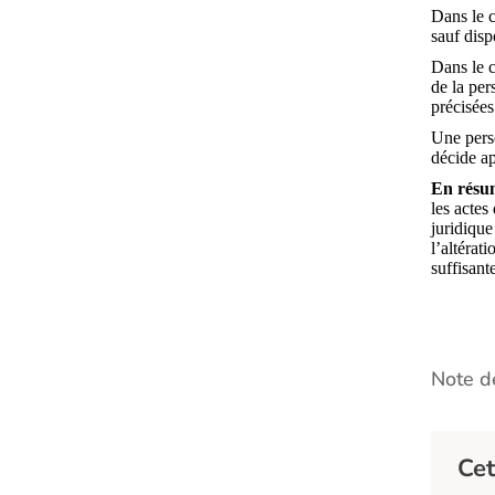
Dans le 
sauf disp
Dans le 
de la per
précisées
Une perso
décide ap
En résum
les actes
juridique
l’altérat
suffisante
Note de
Cet