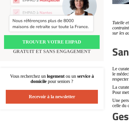
Recherche par ville
Tutelle e
contraint
sur les a
TROUVER VOTRE EHPAD
San
GRATUIT ET SANS ENGAGEMENT
Le curate
le médeci
Vous recherchez un
logement
ou un
service à
respecter
domicile
pour seniors ?
La curate
Pour mett
Recevoir à la newsletter
Une perso
celle du c
Ges