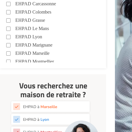
EHPAD Carcassonne
EHPAD Colombes
EHPAD Grasse
EHPAD Le Mans
EHPAD Lyon
EHPAD Marignane
EHPAD Marseille
EHPAD Montpellier
EHPAD Nantes
EHPAD Nice
Vous recherchez une
EHPAD Paris
maison de retraite ?
EHPAD Royan
EHPAD Saint-Etienne
EHPAD Toulouse
EHPAD Tours
EHPAD Troyes