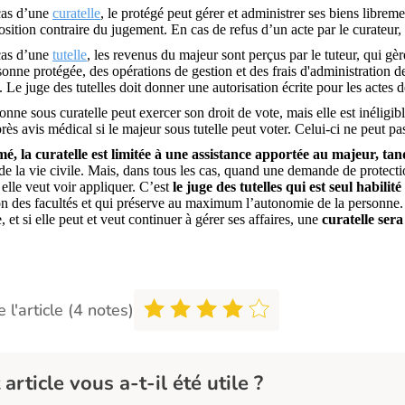
cas d’une
curatelle
, le protégé peut gérer et administrer ses biens librem
osition contraire du jugement. En cas de refus d’un acte par le curateur, l
cas d’une
tutelle
, les revenus du majeur sont perçus par le tuteur, qui g
sonne protégée, des opérations de gestion et des frais d'administration 
. Le juge des tutelles doit donner une autorisation écrite pour les actes
nne sous curatelle peut exercer son droit de vote, mais elle est inéligible
rès avis médical si le majeur sous tutelle peut voter. Celui-ci ne peut pas ê
é, la curatelle est limitée à une assistance apportée au majeur, tan
 de la vie civile. Mais, dans tous les cas, quand une demande de protect
 elle veut voir appliquer. C’est
le juge des tutelles qui est seul habili
ion des facultés et qui préserve au maximum l’autonomie de la personne
, et si elle peut et veut continuer à gérer ses affaires, une
curatelle sera
 l'article (4 notes)
 article vous a-t-il été utile ?