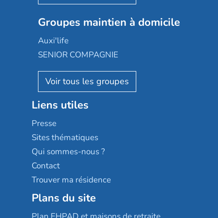
Nexity edenea
Colisée
Les jardins d'Arcadie
Groupes maintien à domicile
Groupe SOS
Occitalia
Le Noble Âge
Auxi'life
Appartseniors
Almage
SENIOR COMPAGNIE
Villa beausoleil
Pavonis santé
AGE D'OR Services
Reseda
Résidalya
Stella management
Groupe aplus
Liens utiles
Les villages d'or
Sérénys
Presse
Résidences services Villa Médicis
Sites thématiques
Qui sommes-nous ?
Contact
Trouver ma résidence
Plans du site
Plan EHPAD et maisons de retraite