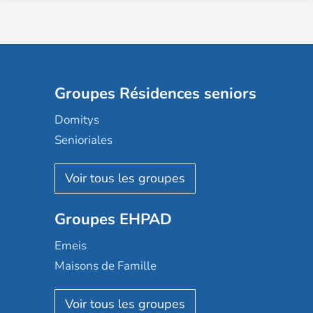
Groupes Résidences seniors
Domitys
Senioriales
Nohée
Les Résidentiels
Ovelia
Groupes EHPAD
Mobicap
Domusvi
Emeis
Happy Senior
Maisons de Famille
Espace et vie
Korian
Aquarelia
Emera