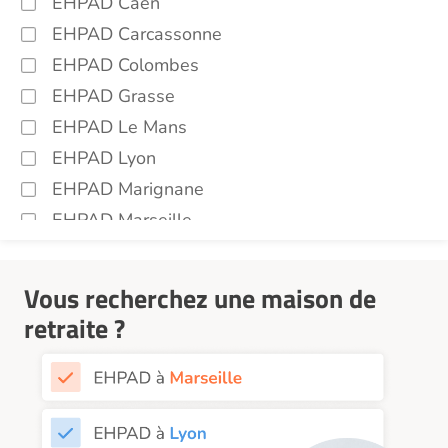
EHPAD Caen
EHPAD Carcassonne
EHPAD Colombes
EHPAD Grasse
EHPAD Le Mans
EHPAD Lyon
EHPAD Marignane
EHPAD Marseille
EHPAD Montpellier
EHPAD Nantes
Vous recherchez une maison de
EHPAD Nice
retraite ?
EHPAD Paris
EHPAD Royan
EHPAD Saint-Etienne
EHPAD Toulouse