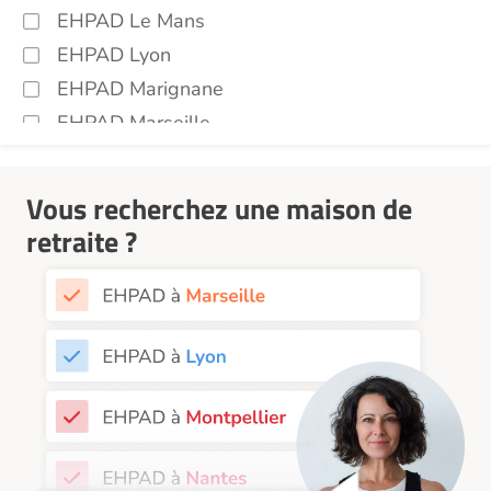
EHPAD Le Mans
EHPAD Lyon
EHPAD Marignane
EHPAD Marseille
EHPAD Montpellier
EHPAD Nantes
Vous recherchez une maison de
EHPAD Nice
retraite ?
EHPAD Paris
EHPAD Royan
EHPAD Saint-Etienne
EHPAD Toulouse
EHPAD Tours
EHPAD Troyes
Recherche par ville