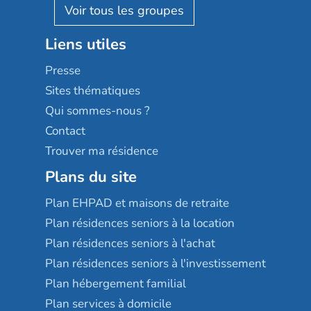
Reseda
Résidalya
Stella management
Groupe aplus
Liens utiles
Les villages d'or
Sérénys
Presse
Résidences services Villa Médicis
Sites thématiques
Qui sommes-nous ?
Contact
Trouver ma résidence
Plans du site
Plan EHPAD et maisons de retraite
Plan résidences seniors à la location
Plan résidences seniors à l'achat
Plan résidences seniors à l'investissement
Plan hébergement familial
Plan services à domicile