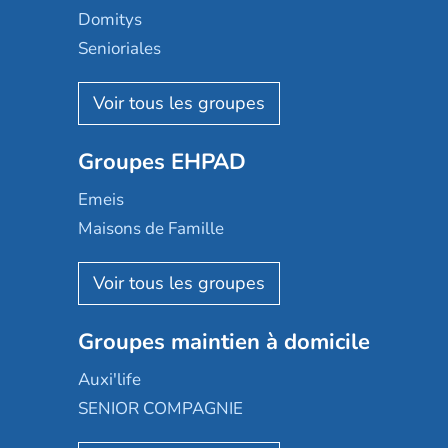
Domitys
Senioriales
Nohée
Les Résidentiels
Ovelia
Groupes EHPAD
Mobicap
Domusvi
Emeis
Happy Senior
Maisons de Famille
Espace et vie
Korian
Aquarelia
Emera
Nexity edenea
Colisée
Les jardins d'Arcadie
Groupes maintien à domicile
Groupe SOS
Occitalia
Le Noble Âge
Auxi'life
Appartseniors
Almage
SENIOR COMPAGNIE
Villa beausoleil
Pavonis santé
AGE D'OR Services