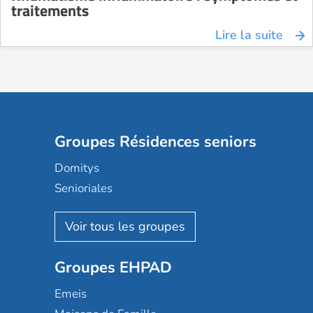
traitements
Lire la suite
Groupes Résidences seniors
Domitys
Senioriales
Nohée
Les Résidentiels
Ovelia
Groupes EHPAD
Mobicap
Domusvi
Emeis
Happy Senior