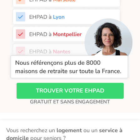
EHPAD Saint-Etienne
EHPAD Toulouse
EHPAD Tours
EHPAD Troyes
Recherche par ville
TROUVER VOTRE EHPAD
GRATUIT ET SANS ENGAGEMENT
Vous recherchez un
logement
ou un
service à
domicile
pour seniors ?