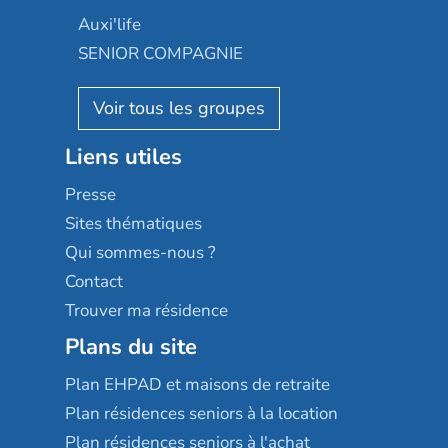
Occitalia
Le Noble Âge
Auxi'life
Appartseniors
Almage
SENIOR COMPAGNIE
Villa beausoleil
Pavonis santé
AGE D'OR Services
Reseda
Résidalya
Stella management
Groupe aplus
Liens utiles
Les villages d'or
Sérénys
Presse
Résidences services Villa Médicis
Sites thématiques
Qui sommes-nous ?
Contact
Trouver ma résidence
Plans du site
Plan EHPAD et maisons de retraite
Plan résidences seniors à la location
Plan résidences seniors à l'achat