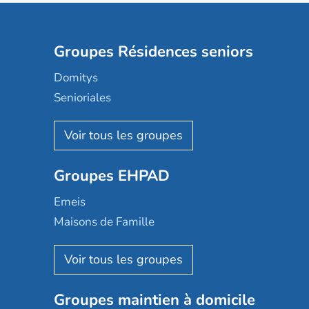
Groupes Résidences seniors
Domitys
Senioriales
Nohée
Les Résidentiels
Ovelia
Groupes EHPAD
Mobicap
Domusvi
Emeis
Happy Senior
Maisons de Famille
Espace et vie
Korian
Aquarelia
Emera
Nexity edenea
Colisée
Les jardins d'Arcadie
Groupes maintien à domicile
Groupe SOS