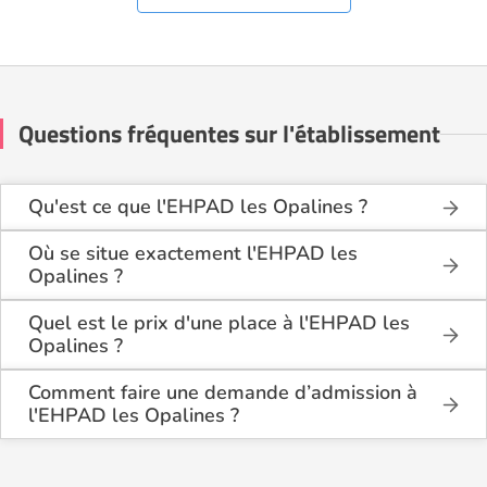
Questions fréquentes sur l'établissement
Qu'est ce que l'EHPAD les Opalines ?
L'EHPAD les Opalines est une maison de retraite
médicalisée de type hébergement permanent,
Où se situe exactement l'EHPAD les
hébergement temporaire , située à Châteauneuf-de-
Opalines ?
Galaure (26330).
L'EHPAD les Opalines est situé 4 rue du 14 Juillet
1944 à Châteauneuf-de-Galaure (26330), dans
Quel est le prix d'une place à l'EHPAD les
la Drôme (26).
Opalines ?
L'EHPAD les Opalines propose des logements en
chambre simple à partir de 2 728€ par mois, et en
Comment faire une demande d’admission à
chambre double à partir de 2 542€ par mois.
l'EHPAD les Opalines ?
La demande s’effectue directement via le formulaire
de contact disponible sur Logement-seniors.com.
Après réception, un conseiller reprend contact pour