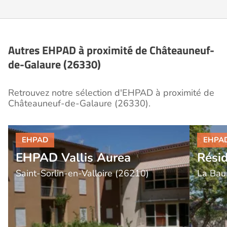
présenter en détail les disponibilités, les services,
les coûts et les démarches administratives
nécessaires.
Autres EHPAD à proximité de Châteauneuf-
de-Galaure (26330)
Retrouvez notre sélection d'EHPAD à proximité de
Châteauneuf-de-Galaure (26330).
EHPAD Vallis Aurea
Résid
Saint-Sorlin-en-Valloire (26210)
La Bau