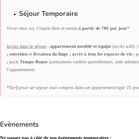
Séjour Temporaire
Vivre chez soi, l’esprit libre et serein
à partir de 78€ par jour
*
Inclus dans le séjour
:
appartement
meublé et équipé
(accès wifi) ;
;
entretien
et
livraison du linge ; accès à tous les espaces de vie
; 
;
pack
Tempo-Repos
(animations variées quotidiennes, aide adminis
l’appartement)
*Tarif pour un séjour tout compris dans un appartement type T1 pou
Evènements
Ne passez pas à côté de nos événements temporaires :