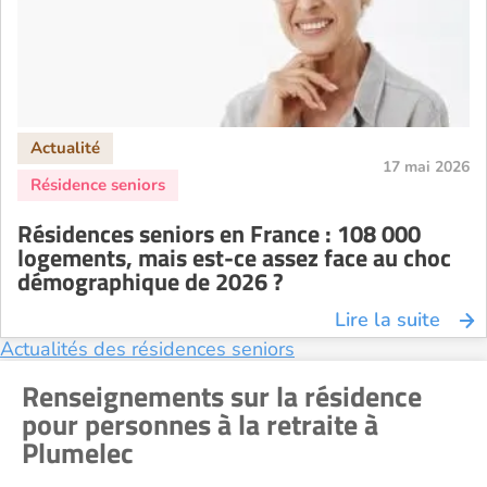
Résidence senior à la location Nîmes
Résidence senior à la location Orléans
Résidence senior à la location Perpignan
Résidence senior à la location Reims
Résidence senior à la location Rennes
17 mai 2026
Résidence senior à la location Strasbourg
Résidence senior à la location Toulouse
Résidences seniors en France : 108 000
Recherche par ville
logements, mais est-ce assez face au choc
démographique de 2026 ?
Lire la suite
Actualités des résidences seniors
Renseignements sur la résidence
pour personnes à la retraite à
Plumelec