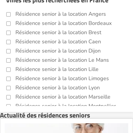
Villes les plus recherchées en France
Résidence senior à la location Angers
Résidence senior à la location Bordeaux
Résidence senior à la location Brest
Résidence senior à la location Caen
Résidence senior à la location Dijon
Résidence senior à la location Le Mans
Résidence senior à la location Lille
Résidence senior à la location Limoges
Résidence senior à la location Lyon
Résidence senior à la location Marseille
Résidence senior à la location Montpellier
Actualité des résidences seniors
Résidence senior à la location Montélimar
Résidence senior à la location Nantes