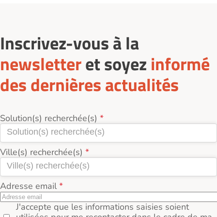
seniors-2-1-2-1/plumelec-56420/
: filtrez par tarif,
type de logement, localisation. Demandez-un
rendez-vous, visitez plusieurs résidences et
comparez les prestations, l’environnement et le tarif
Inscrivez-vous à la
réel (loyer + services + charges incluses).
newsletter
et soyez
informé
des dernières actualités
Solution(s) recherchée(s)
Ville(s) recherchée(s)
Adresse email
J'accepte que les informations saisies soient