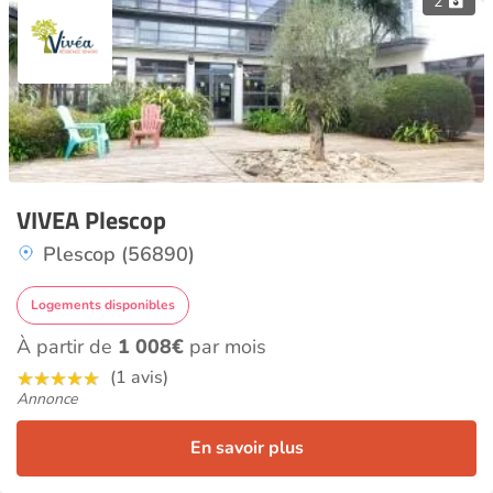
2
VIVEA Plescop
Plescop (56890)
Logements disponibles
À partir de
1 008€
par mois
(1 avis)
Annonce
En savoir plus