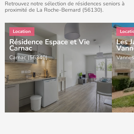
Retrouvez notre sélection de résidences seniors à
proximité de La Roche-Bernard (56130).
Résidence Espace et Vie
Les J
Carnac
Vann
Carnac (56340)
Vannes