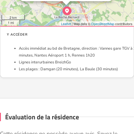
2 km
1 mi
Leaflet
| Map data ©
OpenStreetMap
contributors
Y ACCÉDER
Accès immédiat au bd de Bretagne, direction : Vannes gare TGV à
minutes, Nantes Aéroport 1 h, Rennes 1h20
Lignes interurbaines BreizhGo
Les plages : Damgan (20 minutes), La Baule (30 minutes)
Évaluation de la résidence
Cette résidence ne possède aucun avis. Soyez le