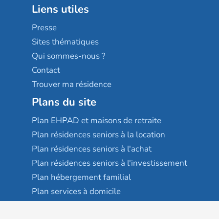
Liens utiles
Les villages d'or
Sérénys
Presse
Résidences services Villa Médicis
Sites thématiques
Qui sommes-nous ?
Contact
Trouver ma résidence
Plans du site
Plan EHPAD et maisons de retraite
Plan résidences seniors à la location
Plan résidences seniors à l'achat
Plan résidences seniors à l'investissement
Plan hébergement familial
Plan services à domicile
Plan colocation seniors