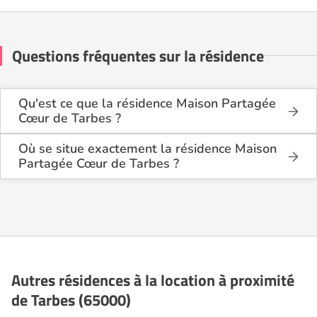
Questions fréquentes sur la résidence
Qu'est ce que la résidence Maison Partagée
Cœur de Tarbes ?
La résidence Maison Partagée Cœur de Tarbes est
une résidence seniors de type résidence services
Où se situe exactement la résidence Maison
seniors .
Partagée Cœur de Tarbes ?
La résidence Maison Partagée Cœur de Tarbes est
Cette résidence du secteur privé se situe à Tarbes
située 20 rue de Cronstadt à Tarbes (65000), dans
(65000).
les Hautes Pyrénées (65).
Autres résidences à la location à proximité
de Tarbes (65000)