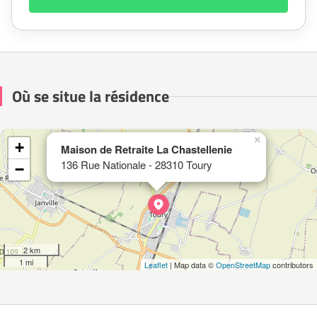
Où se situe la résidence
×
+
Maison de Retraite La Chastellenie
136 Rue Nationale - 28310 Toury
−
2 km
1 mi
Leaflet
| Map data ©
OpenStreetMap
contributors