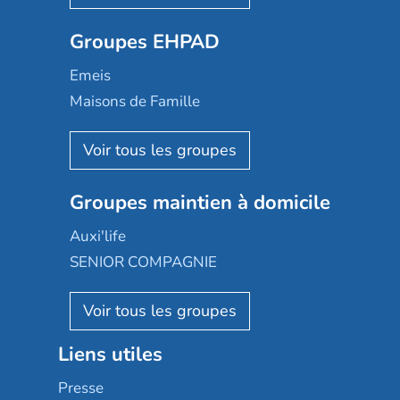
Ovelia
Groupes EHPAD
Mobicap
Domusvi
Emeis
Happy Senior
Maisons de Famille
Espace et vie
Korian
Aquarelia
Emera
Nexity edenea
Colisée
Les jardins d'Arcadie
Groupes maintien à domicile
Groupe SOS
Occitalia
Le Noble Âge
Auxi'life
Appartseniors
Almage
SENIOR COMPAGNIE
Villa beausoleil
Pavonis santé
AGE D'OR Services
Reseda
Résidalya
Stella management
Groupe aplus
Liens utiles
Les villages d'or
Sérénys
Presse