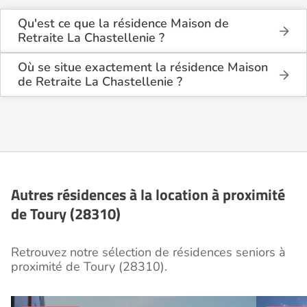
Qu'est ce que la résidence Maison de
Retraite La Chastellenie ?
La résidence Maison de Retraite La Chastellenie est
une résidence seniors de type foyer logement -
Où se situe exactement la résidence Maison
résidence autonomie .
de Retraite La Chastellenie ?
La résidence Maison de Retraite La Chastellenie est
Cette résidence du secteur privé se situe à Toury
située 136 Rue Nationale à Toury (28310), dans
(28310).
l'Eure et Loir (28).
Autres résidences à la location à proximité
de Toury (28310)
Retrouvez notre sélection de résidences seniors à
proximité de Toury (28310).