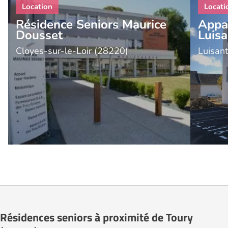
Résidence Seniors Maurice
Appa
Dousset
Luisa
Cloyes-sur-le-Loir (28220)
Luisan
Résidences seniors à proximité de Toury