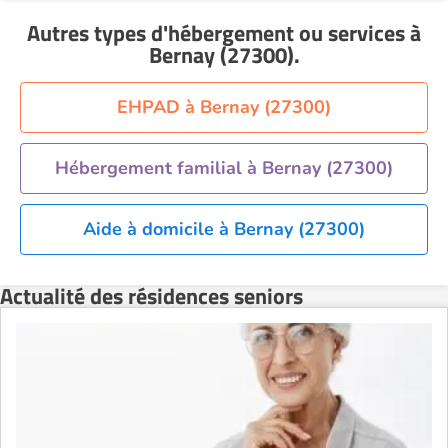
Résidence senior à la location Montélimar
Autres types d'hébergement ou services
à
Résidence senior à la location Nantes
Bernay (27300)
.
Résidence senior à la location Nîmes
Résidence senior à la location Orléans
EHPAD à Bernay (27300)
Résidence senior à la location Perpignan
Résidence senior à la location Reims
Hébergement familial à Bernay (27300)
Résidence senior à la location Rennes
Aide à domicile à Bernay (27300)
Résidence senior à la location Strasbourg
Résidence senior à la location Toulouse
Actualité des résidences seniors
Recherche par ville