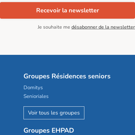
Recevoir la newsletter
Je souhaite me
désabonner de la newsletter
Groupes Résidences seniors
Domitys
Senioriales
Nohée
Les Résidentiels
Ovelia
Groupes EHPAD
Mobicap