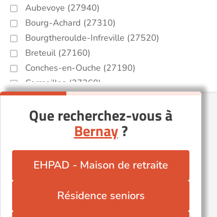
Aubevoye (27940)
Bourg-Achard (27310)
Bourgtheroulde-Infreville (27520)
Breteuil (27160)
Conches-en-Ouche (27190)
Cormeilles (27260)
Gaillon (27600)
Que recherchez-vous à
Gisors (27140)
Bernay
?
Le Neubourg (27110)
Les Andelys (27700)
Romilly-sur-Andelle (27610)
EHPAD - Maison de retraite
Rugles (27250)
Saint-Marcel (27950)
Résidence seniors
Saint-Ouen-du-Tilleul (27670)