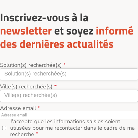
rendez-vous, visitez plusieurs résidences et
comparez les prestations, l’environnement et le tarif
Inscrivez-vous à la
réel (loyer + services + charges incluses).
newsletter
et soyez
informé
des dernières actualités
Solution(s) recherchée(s)
Ville(s) recherchée(s)
Adresse email
J'accepte que les informations saisies soient
utilisées pour me recontacter dans le cadre de ma
recherche