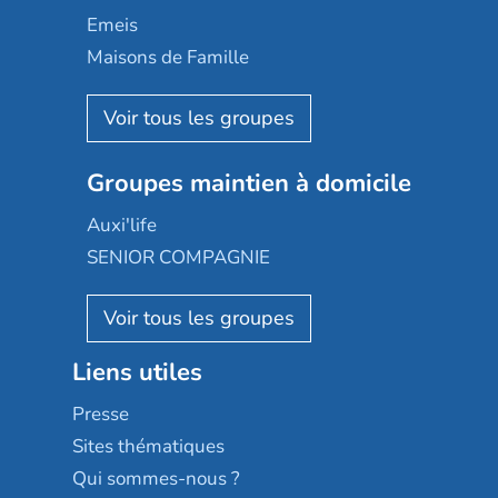
Domusvi
Emeis
Happy Senior
Maisons de Famille
Espace et vie
Korian
Aquarelia
Emera
Nexity edenea
Colisée
Les jardins d'Arcadie
Groupes maintien à domicile
Groupe SOS
Occitalia
Le Noble Âge
Auxi'life
Appartseniors
Almage
SENIOR COMPAGNIE
Villa beausoleil
Pavonis santé
AGE D'OR Services
Reseda
Résidalya
Stella management
Groupe aplus
Liens utiles
Les villages d'or
Sérénys
Presse
Résidences services Villa Médicis
Sites thématiques
Qui sommes-nous ?