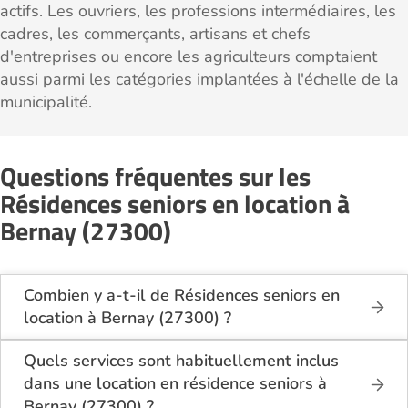
actifs. Les ouvriers, les professions intermédiaires, les
cadres, les commerçants, artisans et chefs
d'entreprises ou encore les agriculteurs comptaient
aussi parmi les catégories implantées à l'échelle de la
municipalité.
Questions fréquentes sur les
Résidences seniors en location à
Bernay (27300)
Combien y a-t-il de Résidences seniors en
location à Bernay (27300) ?
Sur le site Logement-seniors.com, on recense
actuellement 1 Résidences seniors en location à
Quels services sont habituellement inclus
Bernay (27300).
dans une location en résidence seniors à
Bernay (27300) ?