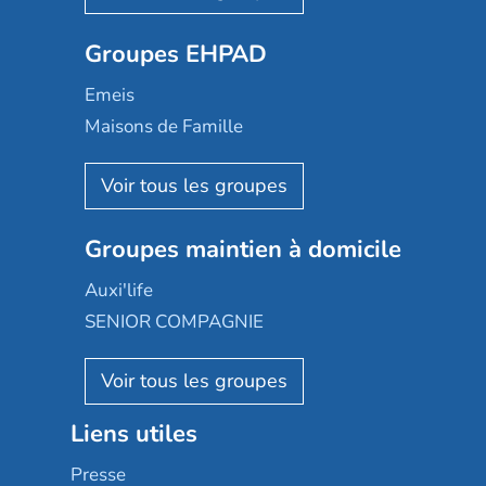
Ovelia
Groupes EHPAD
Mobicap
Domusvi
Emeis
Happy Senior
Maisons de Famille
Espace et vie
Korian
Aquarelia
Emera
Nexity edenea
Colisée
Les jardins d'Arcadie
Groupes maintien à domicile
Groupe SOS
Occitalia
Le Noble Âge
Auxi'life
Appartseniors
Almage
SENIOR COMPAGNIE
Villa beausoleil
Pavonis santé
AGE D'OR Services
Reseda
Résidalya
Stella management
Groupe aplus
Liens utiles
Les villages d'or
Sérénys
Presse