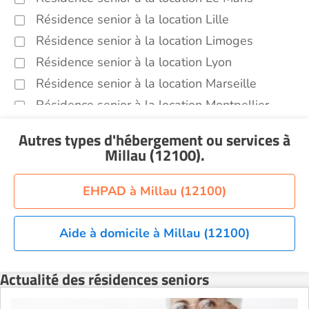
Résidence senior à la location Lille
Résidence senior à la location Limoges
Résidence senior à la location Lyon
Résidence senior à la location Marseille
Résidence senior à la location Montpellier
Résidence senior à la location Montélimar
Autres types d'hébergement ou services
à
Résidence senior à la location Nantes
Millau (12100)
.
Résidence senior à la location Nîmes
Résidence senior à la location Orléans
EHPAD à Millau (12100)
Résidence senior à la location Perpignan
Résidence senior à la location Reims
Aide à domicile à Millau (12100)
Résidence senior à la location Rennes
Actualité des résidences seniors
Résidence senior à la location Strasbourg
Résidence senior à la location Toulouse