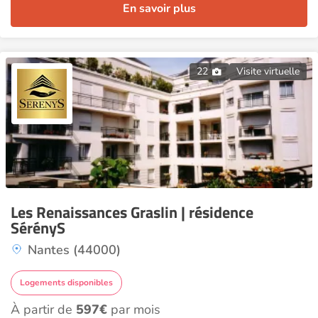
En savoir plus
22
Visite virtuelle
Les Renaissances Graslin | résidence
SérényS
Nantes (44000)
Logements disponibles
À partir de
597€
par mois