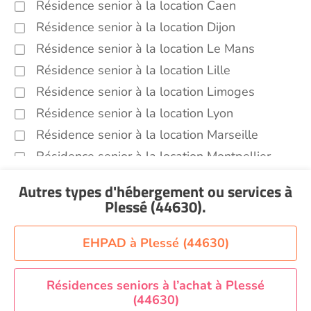
Résidence senior à la location Caen
Résidence senior à la location Dijon
Résidence senior à la location Le Mans
Résidence senior à la location Lille
Résidence senior à la location Limoges
Résidence senior à la location Lyon
Résidence senior à la location Marseille
Résidence senior à la location Montpellier
Résidence senior à la location Montélimar
Autres types d'hébergement ou services
à
Résidence senior à la location Nantes
Plessé (44630)
.
Résidence senior à la location Nîmes
Résidence senior à la location Orléans
EHPAD à Plessé (44630)
Résidence senior à la location Perpignan
Résidence senior à la location Reims
Résidences seniors à l’achat à Plessé
(44630)
Résidence senior à la location Rennes