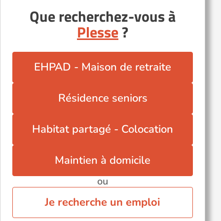
Autres villes du département
Que recherchez-vous à
Plesse
?
Bouaye (44830)
Guérande (44350)
Haute-Goulaine (44115)
EHPAD - Maison de retraite
Herbignac (44410)
La Baule-Escoublac (44500)
Résidence seniors
Le Pouliguen (44510)
Orvault (44700)
Habitat partagé - Colocation
Saint-Nazaire (44600)
Treillières (44119)
Maintien à domicile
ou
Je recherche un emploi