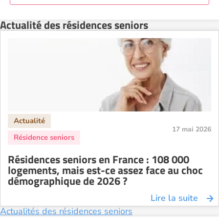
Résidence senior à la location Strasbourg
Actualité des résidences seniors
Résidence senior à la location Toulouse
Recherche par ville
17 mai 2026
Résidences seniors en France : 108 000
logements, mais est-ce assez face au choc
démographique de 2026 ?
Lire la suite
Actualités des résidences seniors